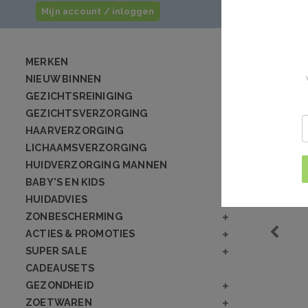
Mijn account / inloggen
MERKEN
NIEUW BINNEN
GEZICHTSREINIGING
GEZICHTSVERZORGING
HAARVERZORGING
LICHAAMSVERZORGING
HUIDVERZORGING MANNEN
BABY'S EN KIDS
HUIDADVIES
ZONBESCHERMING
ACTIES & PROMOTIES
SUPER SALE
CADEAUSETS
GEZONDHEID
ZOETWAREN