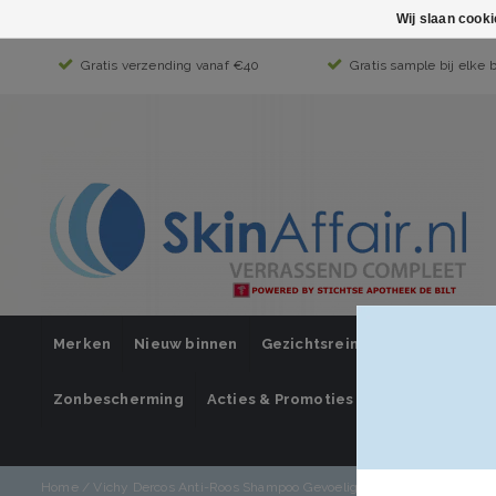
Wij slaan cook
Gratis verzending vanaf €40
Gratis sample bij elke 
Merken
Nieuw binnen
Gezichtsreiniging
Gezichts
Zonbescherming
Acties & Promoties
SUPER SALE
Home
/
Vichy Dercos Anti-Roos Shampoo Gevoelige Hoofdhuid - 200 ml