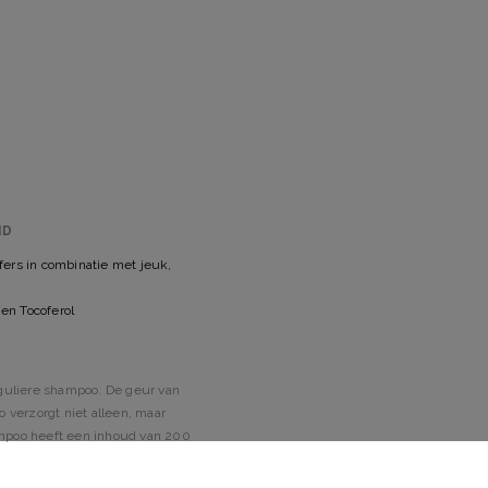
ID
fers in combinatie met jeuk,
en Tocoferol
eguliere shampoo. De geur van
 verzorgt niet alleen, maar
ampoo heeft een inhoud van 200