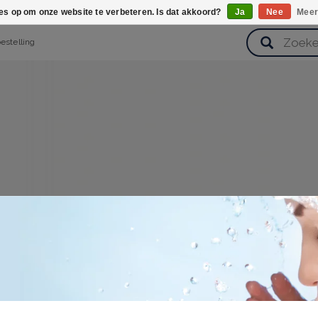
ies op om onze website te verbeteren. Is dat akkoord?
Ja
Nee
Meer
bestelling
verzorging
Haarverzorging
Lichaamsverzorging
Huidverz
Cadeausets
Gezondheid
Zoetwaren