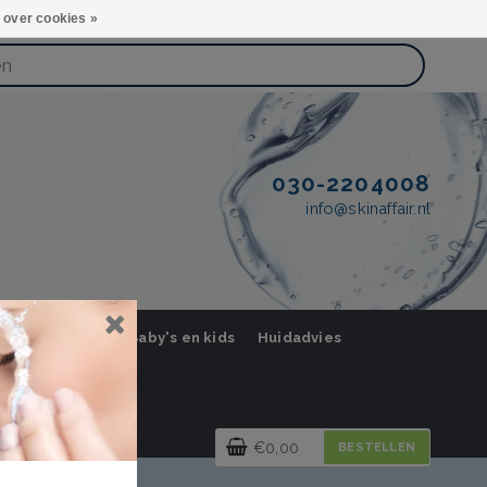
 over cookies »
030-2204008
info@skinaffair.nl
orging Mannen
Baby's en kids
Huidadvies
€0,00
BESTELLEN