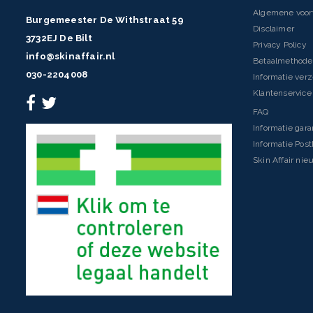
Algemene voo
Burgemeester De Withstraat 59
Disclaimer
3732EJ De Bilt
Privacy Policy
info@skinaffair.nl
Betaalmethod
030-2204008
Informatie ver
Klantenservice 
FAQ
Informatie gara
Informatie Pos
Skin Affair nie