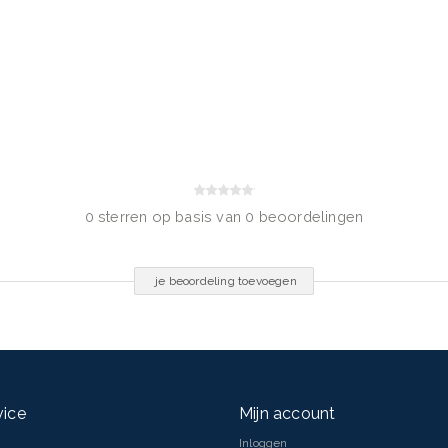
Acid, Cocamidopropyl Betaine,
, PEG-150 Distearate, PEG-55
ylene Glycol, Salicylic Acid,
Parfum/Fragrance
0 sterren op basis van 0 beoordelingen
je beoordeling toevoegen
vice
Mijn account
Inloggen