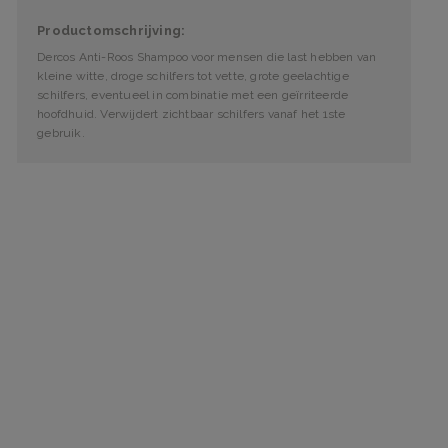
Productomschrijving:
Dercos Anti-Roos Shampoo voor mensen die last hebben van
kleine witte, droge schilfers tot vette, grote geelachtige
schilfers, eventueel in combinatie met een geïrriteerde
hoofdhuid. Verwijdert zichtbaar schilfers vanaf het 1ste
gebruik.