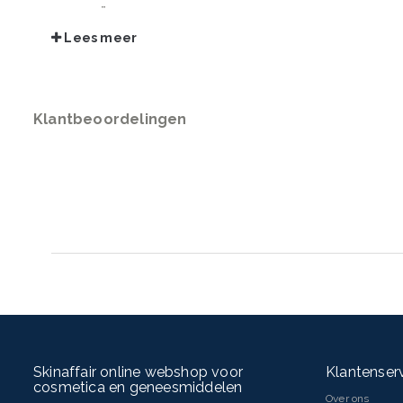
INGREDIËNTEN
Aqua/Water, Sodium Methyl Cocoyl Taurate, Laureth-5 Carboxylic 
Lees meer
Sodium Chloride, Bisabolol, Farnesol, Hexylene Glycol, Lactic Acid
Propylene Glycol Oleate, Piroctone Olamine, Polyquaternium-10, Prop
Sodium Benzoate, Sodium Hydroxide, Sodium Lauroyl Glutamate, 
Klantbeoordelingen
Skinaffair online webshop voor
Klantenser
cosmetica en geneesmiddelen
Over ons