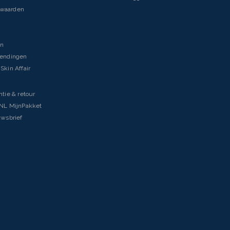
rwaarden
en
zendingen
Skin Affair
ntie & retour
tNL MijnPakket
uwsbrief