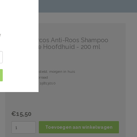
Vichy
f
Vichy Dercos Anti-Roos Shampoo
Gevoelige Hoofdhuid - 200 ml
Voor 15:00 besteld, morgen in huis
1 stuks op voorraad
Artikelnummer: 15813010
€15,50
Toevoegen aan winkelwagen