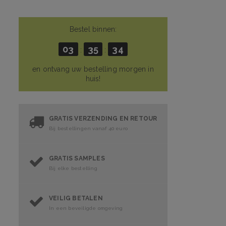
Bestel binnen:
03
35
33
:
:
en ontvang uw bestelling morgen in
huis!
GRATIS VERZENDING EN RETOUR
Bij bestellingen vanaf 40 euro
GRATIS SAMPLES
Bij elke bestelling
VEILIG BETALEN
In een beveiligde omgeving