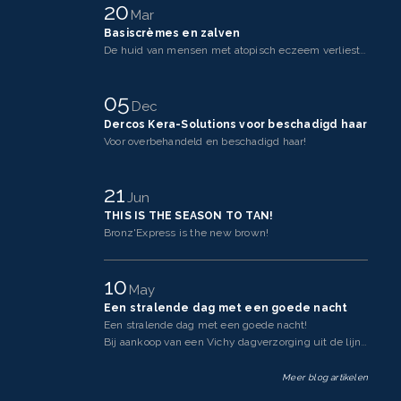
20
Mar
Basiscrèmes en zalven
De huid van mensen met atopisch eczeem verliest makkelijker vocht dan een gezonde huid. Dit komt doo
05
Dec
Dercos Kera-Solutions voor beschadigd haar
Voor overbehandeld en beschadigd haar!
21
Jun
THIS IS THE SEASON TO TAN!
Bronz'Express is the new brown!
10
May
Een stralende dag met een goede nacht
Een stralende dag met een goede nacht!
Bij aankoop van een Vichy dagverzorging uit de lijnen Neovadi
Meer blog artikelen