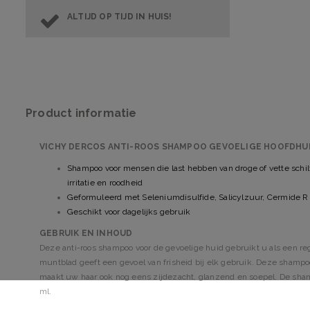
ALTIJD OP TIJD IN HUIS!
Product informatie
VICHY DERCOS ANTI-ROOS SHAMPOO GEVOELIGE HOOFDHU
Shampoo voor mensen die last hebben van droge of vette schil
irritatie en roodheid
Geformuleerd met Seleniumdisulfide, Salicylzuur, Cermide R 
Geschikt voor dagelijks gebruik
GEBRUIK EN INHOUD
Deze anti-roos shampoo voor de gevoelige huid gebruikt u als een r
muntblad geeft een gevoel van frisheid bij elk gebruik. Deze shampoo
maakt uw haar ook nog eens zijdezacht, glanzend en soepel. De sh
ml.