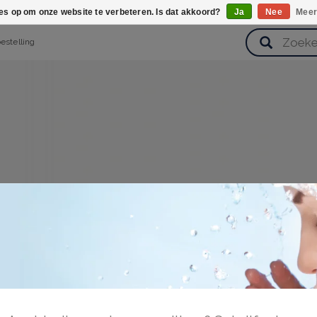
ies op om onze website te verbeteren. Is dat akkoord?
Ja
Nee
Meer
bestelling
verzorging
Haarverzorging
Lichaamsverzorging
Huidverz
Cadeausets
Gezondheid
Zoetwaren
ggen