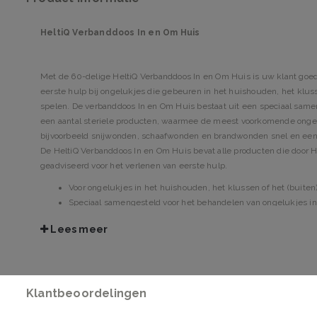
HeltiQ Verbanddoos In en Om Huis
Met de 60-delige HeltiQ Verbanddoos In en Om Huis is uw klant goed
eerste hulp bij ongelukjes die gebeuren in het huishouden, het kluss
spelen. De verbanddoos In en Om Huis bestaat uit een speciaal samen
een aantal steriele producten, waarmee de meest voorkomende ongelu
bijvoorbeeld snijwonden, schaafwonden en brandwonden snel en ee
De HeltiQ Verbanddoos In en Om Huis bevat alle producten die door 
geadviseerd voor het verlenen van eerste hulp.
Voor ongelukjes in het huishouden, het klussen of het (buiten
Speciaal samengesteld voor het behandelen van ongelukjes in 
Lees meer
Klantbeoordelingen