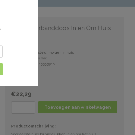
HeltiQ Verbanddoos In en Om Huis
f
Voor 15:00 besteld, morgen in huis
1 stuks op voorraad
Artikelnummer: 15355926
€22,29
Toevoegen aan winkelwagen
Productomschrijving:
Voor eerste hulp bij ongelukken in en om het huis.