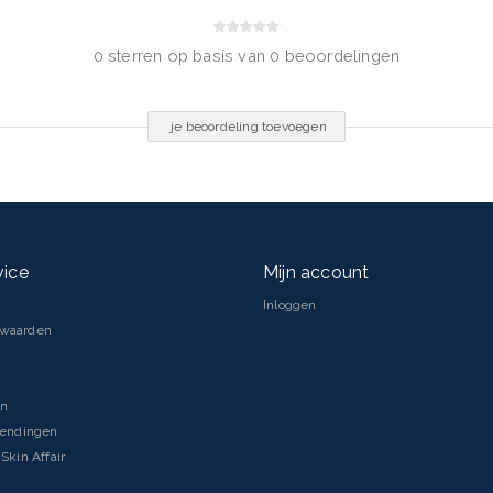
0 sterren op basis van 0 beoordelingen
je beoordeling toevoegen
vice
Mijn account
Inloggen
rwaarden
en
zendingen
Skin Affair