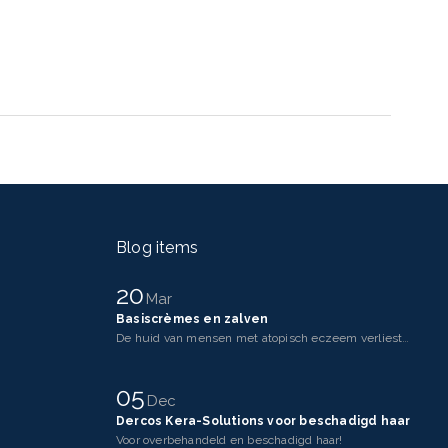
Blog items
20
Mar
Basiscrèmes en zalven
De huid van mensen met atopisch eczeem verliest makkelijker vocht dan een gezonde huid. Dit komt doo
05
Dec
Dercos Kera-Solutions voor beschadigd haar
Voor overbehandeld en beschadigd haar!