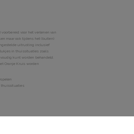
 voorbereid voor het verlenen van
en maar ook tijdens het (buiten)
gestelde uitrusting inclusief
kjes in thuissituaties zoals
nvoudig kunt worden behandeld.
Het Oranje Kruis worden
)spelen
thuissituaties