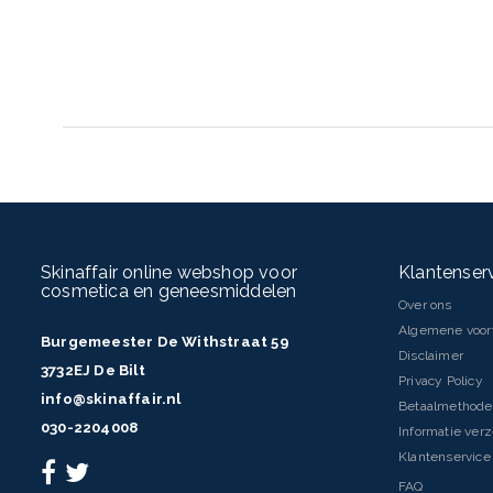
Skinaffair online webshop voor
Klantenser
cosmetica en geneesmiddelen
Over ons
Algemene voo
Burgemeester De Withstraat 59
Disclaimer
3732EJ De Bilt
Privacy Policy
info@skinaffair.nl
Betaalmethod
030-2204008
Informatie ver
Klantenservice 
FAQ