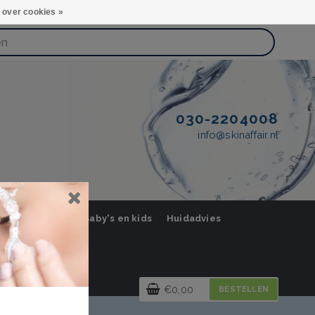
 over cookies »
030-2204008
info@skinaffair.nl
orging Mannen
Baby's en kids
Huidadvies
€0,00
BESTELLEN