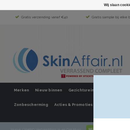
Wij slaan cook
Gratis verzending vanaf €40
Gratis sample bij elke 
Merken
Nieuw binnen
Gezichtsreiniging
Gezichts
Zonbescherming
Acties & Promoties
SUPER SALE
Mijn account / inlo
Home
/
HeltiQ Verbanddoos In en Om Huis