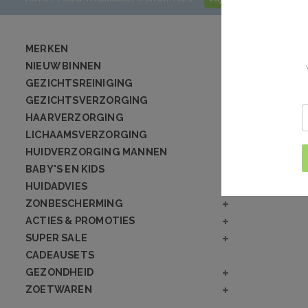
MERKEN
NIEUW BINNEN
GEZICHTSREINIGING
GEZICHTSVERZORGING
HAARVERZORGING
LICHAAMSVERZORGING
HUIDVERZORGING MANNEN
BABY'S EN KIDS
HUIDADVIES
ZONBESCHERMING
ACTIES & PROMOTIES
SUPER SALE
CADEAUSETS
GEZONDHEID
ZOETWAREN