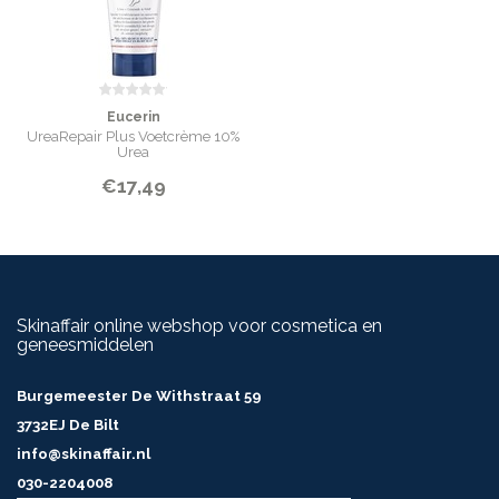
Eucerin
UreaRepair Plus Voetcrème 10%
Urea
€17,49
Skinaffair online webshop voor cosmetica en
geneesmiddelen
Burgemeester De Withstraat 59
3732EJ De Bilt
info@skinaffair.nl
030-2204008