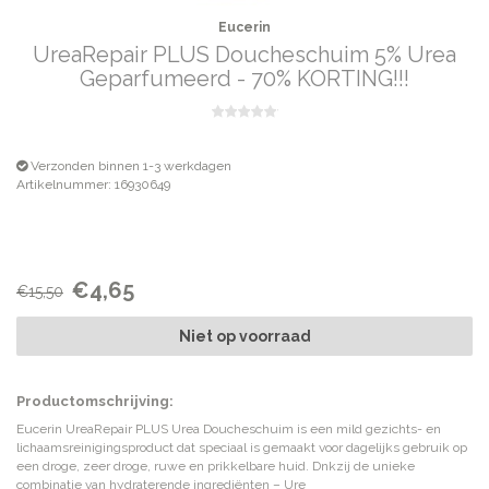
Eucerin
UreaRepair PLUS Doucheschuim 5% Urea
Geparfumeerd - 70% KORTING!!!
Verzonden binnen 1-3 werkdagen
Artikelnummer: 16930649
€4,65
€15,50
Niet op voorraad
Productomschrijving:
Eucerin UreaRepair PLUS Urea Doucheschuim is een mild gezichts- en
lichaamsreinigingsproduct dat speciaal is gemaakt voor dagelijks gebruik op
een droge, zeer droge, ruwe en prikkelbare huid. Dnkzij de unieke
combinatie van hydraterende ingrediënten – Ure