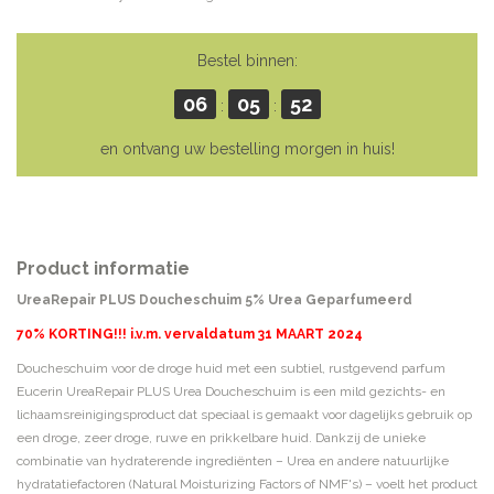
Bestel binnen:
06
05
52
:
:
en ontvang uw bestelling morgen in huis!
Product informatie
UreaRepair PLUS Doucheschuim 5% Urea Geparfumeerd
70% KORTING!!! i.v.m. vervaldatum 31 MAART
2024
Doucheschuim voor de droge huid met een subtiel, rustgevend parfum
Eucerin UreaRepair PLUS Urea Doucheschuim is een mild gezichts- en
lichaamsreinigingsproduct dat speciaal is gemaakt voor dagelijks gebruik op
een droge, zeer droge, ruwe en prikkelbare huid. Dankzij de unieke
combinatie van hydraterende ingrediënten – Urea en andere natuurlijke
hydratatiefactoren (Natural Moisturizing Factors of NMF's) – voelt het product