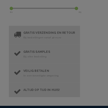
€
0
€
5
GRATIS VERZENDING EN RETOUR
Bij bestellingen vanaf 40 euro
GRATIS SAMPLES
Bij elke bestelling
VEILIG BETALEN
In een beveiligde omgeving
ALTIJD OP TIJD IN HUIS!