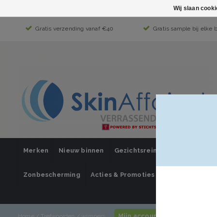
Wij slaan cook
Gratis verzending vanaf €40
Gratis sample bij elke 
Merken
Nieuw binnen
Gezichtsreiniging
Gezichts
Zonbescherming
Acties & Promoties
SUPER SALE
Mijn account / inloggen
Home
/
Trefwoorden
/
wimpers