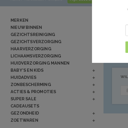
Product
MERKEN
NIEUW BINNEN
GEZICHTSREINIGING
Geen producten
GEZICHTSVERZORGING
HAARVERZORGING
LICHAAMSVERZORGING
HUIDVERZORGING MANNEN
BABY'S EN KIDS
WIL
HUIDADVIES
ZONBESCHERMING
ACTIES & PROMOTIES
SUPER SALE
CADEAUSETS
GEZONDHEID
ZOETWAREN