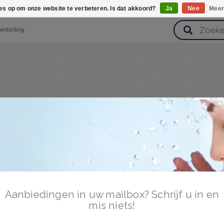
ies op om onze website te verbeteren. Is dat akkoord?
Ja
Nee
Meer
bestelling
verzorging
Haarverzorging
Lichaamsverzorging
Huidverz
Cadeausets
Gezondheid
Zoetwaren
Aanbiedingen in uw mailbox? Schrijf u in en
mis niets!