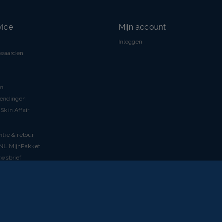
vice
Mijn account
Inloggen
rwaarden
en
zendingen
Skin Affair
ntie & retour
tNL MijnPakket
uwsbrief