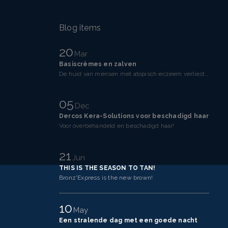
Blog items
20
Mar
Basiscrèmes en zalven
De huid van mensen met atopisch eczeem verliest makkelijker vocht dan een gezonde huid. Dit komt doo
05
Dec
Dercos Kera-Solutions voor beschadigd haar
Voor overbehandeld en beschadigd haar!
21
Jun
THIS IS THE SEASON TO TAN!
Bronz'Express is the new brown!
10
May
Een stralende dag met een goede nacht