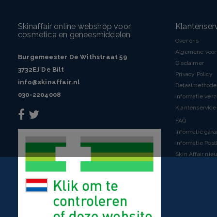
Skinaffair online webshop voor
Klantenser
cosmetica en geneesmiddelen
Over ons
Algemene voo
Burgemeester De Withstraat 59
Disclaimer
3732EJ De Bilt
Privacy Policy
info@skinaffair.nl
Betaalmethod
030-2204008
Informatie ver
Klantenservice 
FAQ
Informatie gara
Informatie Pos
Skin Affair nie