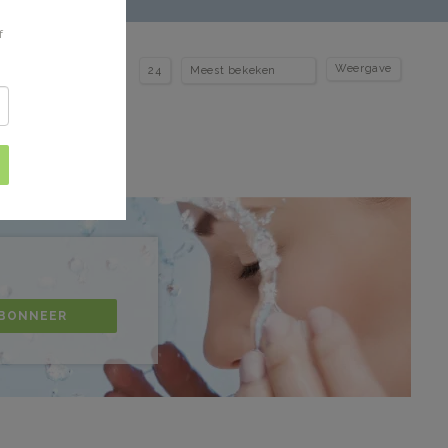
f
Weergave
BONNEER