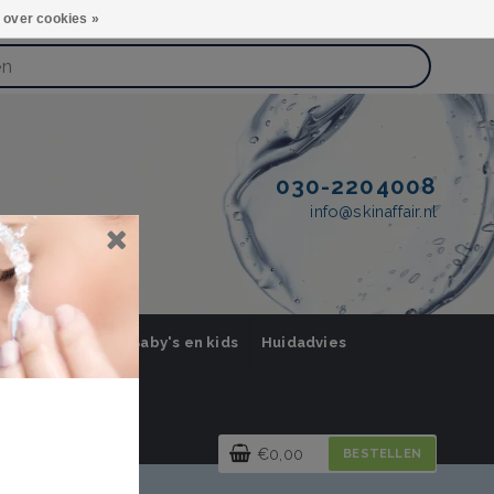
 over cookies »
030-2204008
info@skinaffair.nl
orging Mannen
Baby's en kids
Huidadvies
€0,00
BESTELLEN