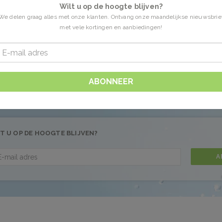
Wilt u op de hoogte blijven?
We delen graag alles met onze klanten. Ontvang onze maandelijkse nieuwsbrie
met vele kortingen en aanbiedingen!
en getagd met wimpers
0 Producten
 gevonden!...
ABONNEER
T U OP DE HOOGTE BLIJVEN?
A