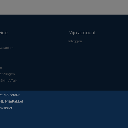
vice
Mijn account
Inloggen
rwaarden
en
zendingen
Skin Affair
ntie & retour
tNL MijnPakket
uwsbrief