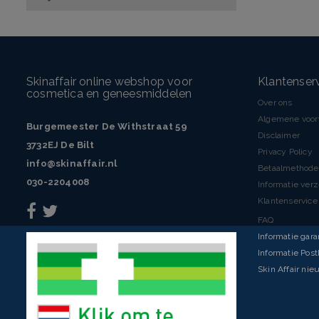
Skinaffair online webshop voor
Klantenser
cosmetica en geneesmiddelen
Over ons
Algemene voo
Burgemeester De Withstraat 59
Disclaimer
3732EJ De Bilt
Privacy Policy
info@skinaffair.nl
Betaalmethod
030-2204008
Informatie ver
Klantenservice 
FAQ
Informatie gara
Informatie Pos
Skin Affair nie