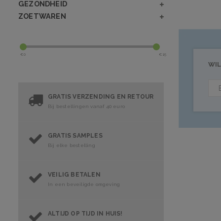
GEZONDHEID
ZOETWAREN
€
0
€
15
WIL
GRATIS VERZENDING EN RETOUR
Bij bestellingen vanaf 40 euro
GRATIS SAMPLES
Bij elke bestelling
VEILIG BETALEN
In een beveiligde omgeving
ALTIJD OP TIJD IN HUIS!