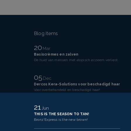
Blog items
20
Mar
Basiscrèmes en zalven
De huid van mensen met atopisch eczeem verliest makkelijker vocht dan een gezonde huid. Dit komt doo
05
Dec
Dercos Kera-Solutions voor beschadigd haar
Voor overbehandeld en beschadigd haar!
21
Jun
THIS IS THE SEASON TO TAN!
Bronz'Express is the new brown!