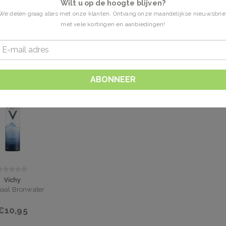
Wilt u op de hoogte blijven?
We delen graag alles met onze klanten. Ontvang onze maandelijkse nieuwsbrie
met vele kortingen en aanbiedingen!
n getagd met thermaal water
1 Producten
ABONNEER
Vichy
aal Bronwater
€10,95