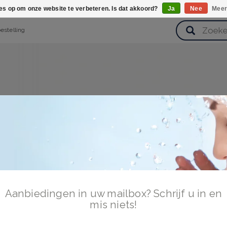
ies op om onze website te verbeteren. Is dat akkoord?
Ja
Nee
Meer
bestelling
verzorging
Haarverzorging
Lichaamsverzorging
Huidverz
Cadeausets
Gezondheid
Zoetwaren
Aanbiedingen in uw mailbox? Schrijf u in en
mis niets!