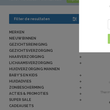
Producte
Filter de resultaten
MERKEN
NIEUW BINNEN
GEZICHTSREINIGING
GEZICHTSVERZORGING
HAARVERZORGING
LICHAAMSVERZORGING
HUIDVERZORGING MANNEN
BABY'S EN KIDS
HUIDADVIES
ZONBESCHERMING
Therm
ACTIES & PROMOTIES
SUPER SALE
CADEAUSETS