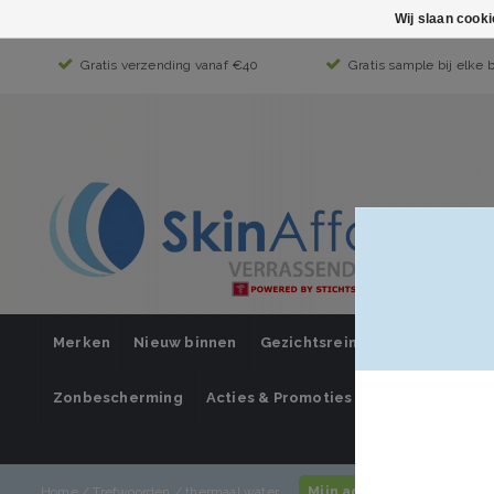
Wij slaan cook
Gratis verzending vanaf €40
Gratis sample bij elke 
Merken
Nieuw binnen
Gezichtsreiniging
Gezichts
Zonbescherming
Acties & Promoties
SUPER SALE
Mijn account / inloggen
Home
/
Trefwoorden
/
thermaal water