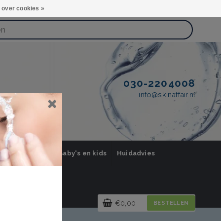
 over cookies »
030-2204008
info@skinaffair.nl
orging Mannen
Baby's en kids
Huidadvies
€0,00
BESTELLEN