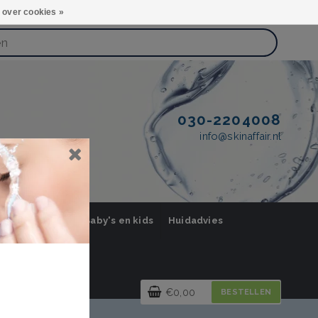
 over cookies »
030-2204008
info@skinaffair.nl
orging Mannen
Baby's en kids
Huidadvies
€0,00
BESTELLEN