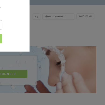
f
Weergave
BONNEER