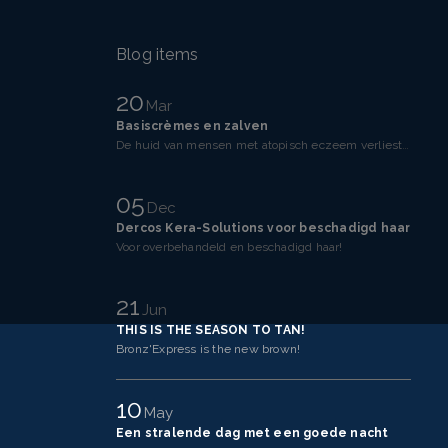
Blog items
20
Mar
Basiscrèmes en zalven
De huid van mensen met atopisch eczeem verliest makkelijker vocht dan een gezonde huid. Dit komt doo
05
Dec
Dercos Kera-Solutions voor beschadigd haar
Voor overbehandeld en beschadigd haar!
21
Jun
THIS IS THE SEASON TO TAN!
Bronz'Express is the new brown!
10
May
Een stralende dag met een goede nacht