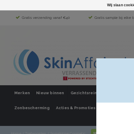
Wij slaan cook
Gratis verzending vanaf €40
Gratis sample bij elke 
Merken
Nieuw binnen
Gezichtsreiniging
Gezichts
Zonbescherming
Acties & Promoties
SUPER SALE
Mijn account / inl
Home
/
Trefwoorden
/
Somatoline Cosmetic