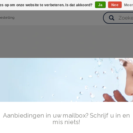
ies op om onze website te verbeteren. Is dat akkoord?
Ja
Nee
Meer
bestelling
verzorging
Haarverzorging
Lichaamsverzorging
Huidverz
Cadeausets
Gezondheid
Zoetwaren
Aanbiedingen in uw mailbox? Schrijf u in en
mis niets!
oggen