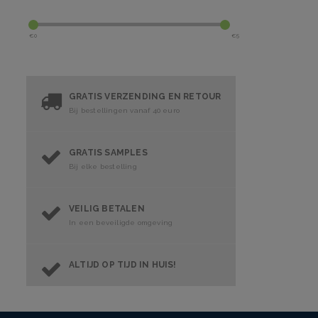
€
0
€
5
GRATIS VERZENDING EN RETOUR
Bij bestellingen vanaf 40 euro
GRATIS SAMPLES
Bij elke bestelling
VEILIG BETALEN
In een beveiligde omgeving
ALTIJD OP TIJD IN HUIS!