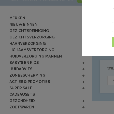
Producte
MERKEN
NIEUW BINNEN
GEZICHTSREINIGING
Geen producten
GEZICHTSVERZORGING
HAARVERZORGING
LICHAAMSVERZORGING
HUIDVERZORGING MANNEN
BABY'S EN KIDS
WIL
HUIDADVIES
ZONBESCHERMING
ACTIES & PROMOTIES
SUPER SALE
CADEAUSETS
GEZONDHEID
ZOETWAREN