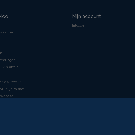
vice
Mijn account
Inloggen
rwaarden
en
zendingen
Skin Affair
ntie & retour
tNL MijnPakket
uwsbrief