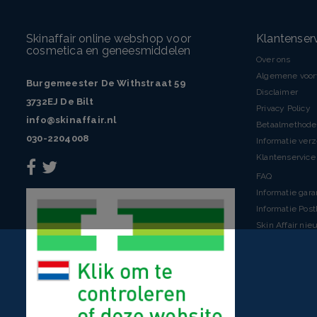
Skinaffair online webshop voor
Klantenser
cosmetica en geneesmiddelen
Over ons
Algemene voo
Burgemeester De Withstraat 59
Disclaimer
3732EJ De Bilt
Privacy Policy
info@skinaffair.nl
Betaalmethod
030-2204008
Informatie ver
Klantenservice 
FAQ
Informatie gara
Informatie Pos
Skin Affair nie