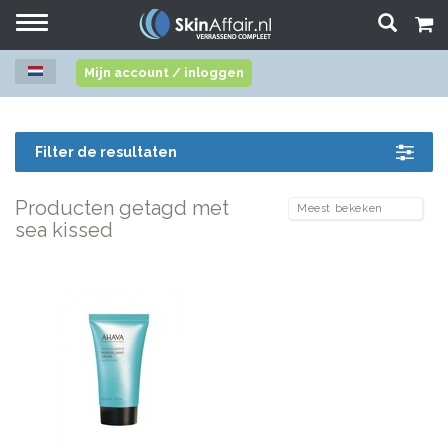
Toggle
navigation
Mijn account / inloggen
Filter de resultaten
Producten getagd met
sea kissed