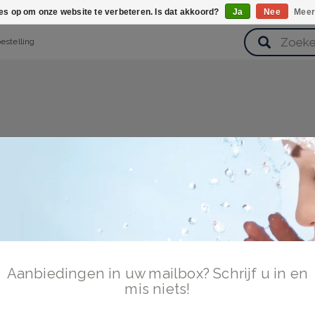
ies op om onze website te verbeteren. Is dat akkoord?
Ja
Nee
Meer
bestelling
verzorging
Haarverzorging
Lichaamsverzorging
Huidverz
Cadeausets
Gezondheid
Zoetwaren
Aanbiedingen in uw mailbox? Schrijf u in en
mis niets!