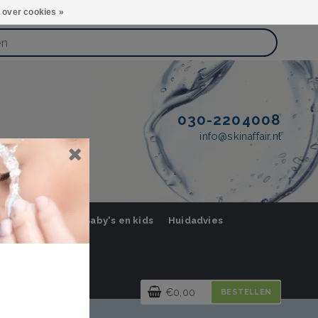
 over cookies »
030-2204008
info@skinaffair.nl
orging Mannen
Baby's en kids
Huidadvies
€0,00
BESTELLEN