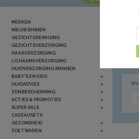
Product
MERKEN
NIEUW BINNEN
GEZICHTSREINIGING
Geen producten
GEZICHTSVERZORGING
HAARVERZORGING
LICHAAMSVERZORGING
HUIDVERZORGING MANNEN
BABY'S EN KIDS
WIL
HUIDADVIES
ZONBESCHERMING
ACTIES & PROMOTIES
SUPER SALE
CADEAUSETS
GEZONDHEID
ZOETWAREN