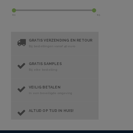
€
0
€
5
GRATIS VERZENDING EN RETOUR
Bij bestellingen vanaf 40 euro
GRATIS SAMPLES
Bij elke bestelling
VEILIG BETALEN
In een beveiligde omgeving
ALTIJD OP TIJD IN HUIS!