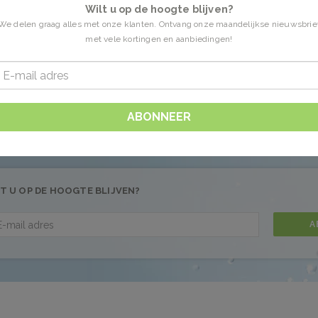
Wilt u op de hoogte blijven?
We delen graag alles met onze klanten. Ontvang onze maandelijkse nieuwsbrie
met vele kortingen en aanbiedingen!
en getagd met mannenhuidm
0 Producten
 gevonden!...
ABONNEER
T U OP DE HOOGTE BLIJVEN?
A