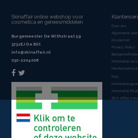
Skinaffair online webshop voor
Klantenser
cosmetica en geneesmiddelen
Over ons
Algemene voo
Burgemeester De Withstraat 59
Disclaimer
3732EJ De Bilt
Privacy Policy
info@skinaffair.nl
Betaalmethod
030-2204008
Informatie ver
Klantenservice 
FAQ
Informatie gara
Informatie Pos
Skin Affair nie