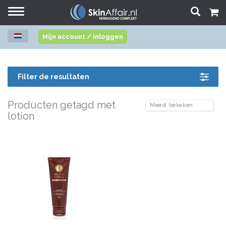
Toggle
navigation
Mijn account / inloggen
Filter de resultaten
Producten getagd met
lotion