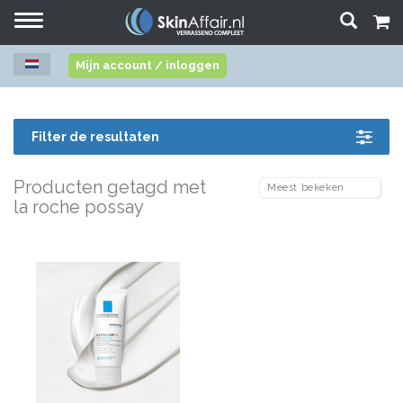
Toggle
navigation
Mijn account / inloggen
Filter de resultaten
Producten getagd met
la roche possay