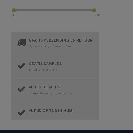
€
0
€
5
GRATIS VERZENDING EN RETOUR
Bij bestellingen vanaf 40 euro
GRATIS SAMPLES
Bij elke bestelling
VEILIG BETALEN
In een beveiligde omgeving
ALTIJD OP TIJD IN HUIS!