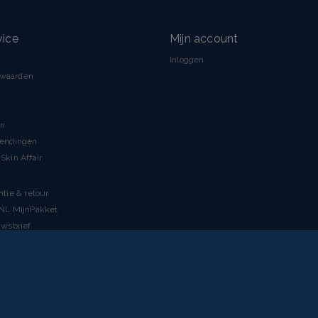
vice
Mijn account
Inloggen
rwaarden
en
zendingen
Skin Affair
ntie & retour
tNL MijnPakket
uwsbrief