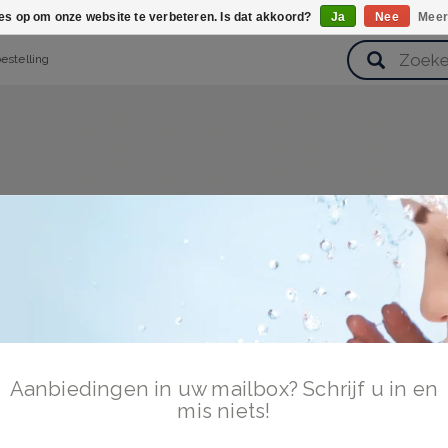
ies op om onze website te verbeteren. Is dat akkoord?
Ja
Nee
Meer
bestelling
verzorging
Haarverzorging
Lichaamsverzorging
Huidverz
Cadeausets
Gezondheid
Zoetwaren
Aanbiedingen in uw mailbox? Schrijf u in en
mis niets!