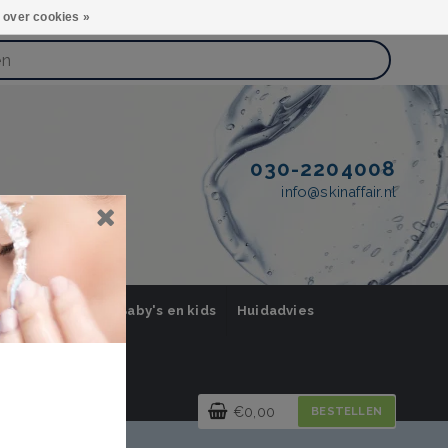
 over cookies »
030-2204008
info@skinaffair.nl
orging Mannen
Baby's en kids
Huidadvies
€0,00
BESTELLEN