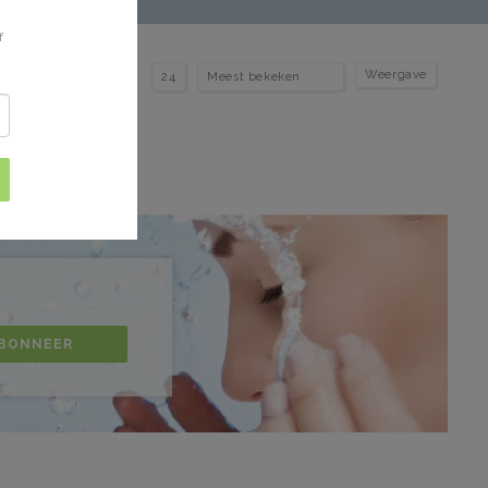
f
Weergave
BONNEER