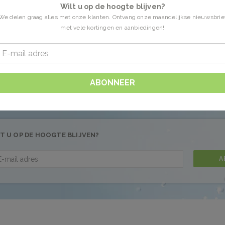
Wilt u op de hoogte blijven?
We delen graag alles met onze klanten. Ontvang onze maandelijkse nieuwsbrie
met vele kortingen en aanbiedingen!
n getagd met kamperfoelie
0 Producten
 gevonden!...
ABONNEER
T U OP DE HOOGTE BLIJVEN?
A