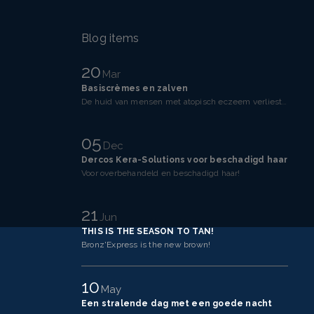
Blog items
20
Mar
Basiscrèmes en zalven
De huid van mensen met atopisch eczeem verliest makkelijker vocht dan een gezonde huid. Dit komt doo
05
Dec
Dercos Kera-Solutions voor beschadigd haar
Voor overbehandeld en beschadigd haar!
21
Jun
THIS IS THE SEASON TO TAN!
Bronz'Express is the new brown!
10
May
Een stralende dag met een goede nacht