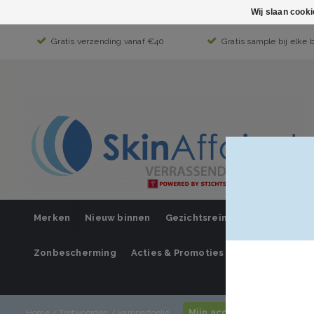
Wij slaan cook
Gratis verzending vanaf €40
Gratis sample bij elke 
Merken
Nieuw binnen
Gezichtsreiniging
Gezichts
Zonbescherming
Acties & Promoties
SUPER SALE
Mijn account / inloggen
Home
/
Trefwoorden
/
kamperfoelie