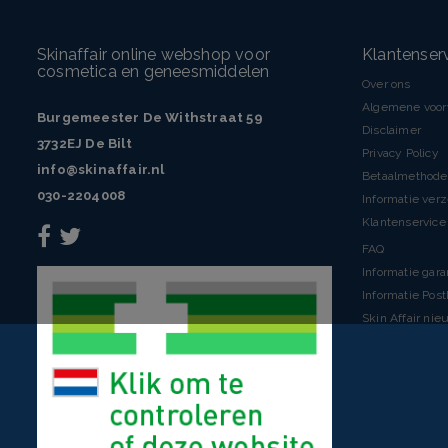
Skinaffair online webshop voor
Klantenser
cosmetica en geneesmiddelen
Over ons
Algemene voo
Burgemeester De Withstraat 59
Disclaimer
3732EJ De Bilt
Privacy Policy
info@skinaffair.nl
Betaalmethod
030-2204008
Informatie ver
Klantenservice 
FAQ
Informatie gara
Informatie Pos
Skin Affair nie