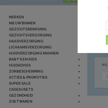
Producte
MERKEN
NIEUW BINNEN
GEZICHTSREINIGING
Geen producten
GEZICHTSVERZORGING
HAARVERZORGING
LICHAAMSVERZORGING
HUIDVERZORGING MANNEN
BABY'S EN KIDS
WIL
HUIDADVIES
ZONBESCHERMING
ACTIES & PROMOTIES
SUPER SALE
CADEAUSETS
GEZONDHEID
ZOETWAREN