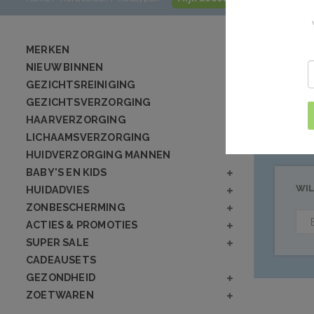
Producte
MERKEN
NIEUW BINNEN
GEZICHTSREINIGING
Geen producten
GEZICHTSVERZORGING
HAARVERZORGING
LICHAAMSVERZORGING
HUIDVERZORGING MANNEN
BABY'S EN KIDS
WIL
HUIDADVIES
ZONBESCHERMING
ACTIES & PROMOTIES
SUPER SALE
CADEAUSETS
GEZONDHEID
ZOETWAREN