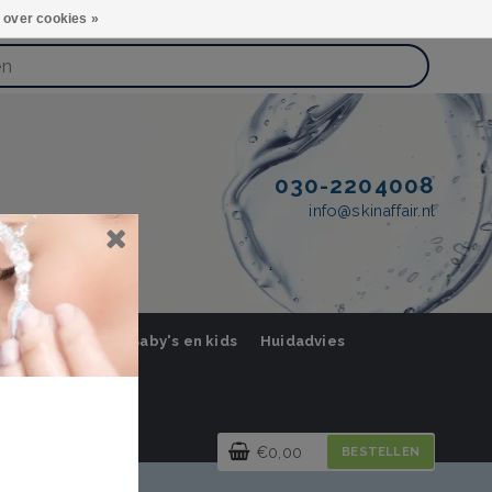
 over cookies »
030-2204008
info@skinaffair.nl
orging Mannen
Baby's en kids
Huidadvies
€0,00
BESTELLEN