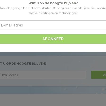
Wilt u op de hoogte blijven?
We delen graag alles met onze klanten. Ontvang onze maandelijkse nieuwsbrie
met vele kortingen en aanbiedingen!
n getagd met huidtypen
0 Producten
 gevonden!...
ABONNEER
T U OP DE HOOGTE BLIJVEN?
A