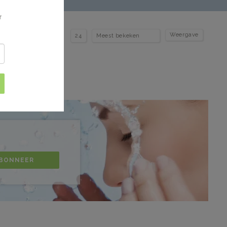
f
Weergave
BONNEER