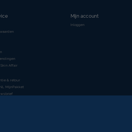
vice
Mijn account
Inloggen
rwaarden
en
zendingen
Skin Affair
ntie & retour
tNL MijnPakket
uwsbrief