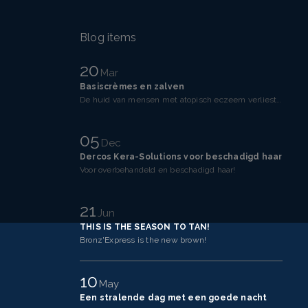
Blog items
20
Mar
Basiscrèmes en zalven
De huid van mensen met atopisch eczeem verliest makkelijker vocht dan een gezonde huid. Dit komt doo
05
Dec
Dercos Kera-Solutions voor beschadigd haar
Voor overbehandeld en beschadigd haar!
21
Jun
THIS IS THE SEASON TO TAN!
Bronz'Express is the new brown!
10
May
Een stralende dag met een goede nacht