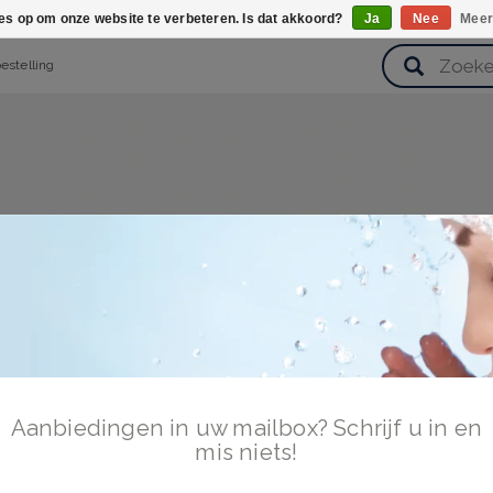
ies op om onze website te verbeteren. Is dat akkoord?
Ja
Nee
Meer
bestelling
verzorging
Haarverzorging
Lichaamsverzorging
Huidverz
Cadeausets
Gezondheid
Zoetwaren
Aanbiedingen in uw mailbox? Schrijf u in en
mis niets!