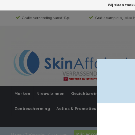
Wij slaan cook
Gratis verzending vanaf €40
Gratis sample bij elke 
Merken
Nieuw binnen
Gezichtsreiniging
Gezichts
Zonbescherming
Acties & Promoties
SUPER SALE
Mijn account / inloggen
Home
/
Trefwoorden
/
huidtypen