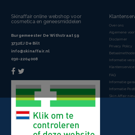
Skinaffair online webshop voor
Klantenser
cosmetica en geneesmiddelen
Over ons
Algemene voo
Burgemeester De Withstraat 59
Disclaimer
3732EJ De Bilt
Privacy Policy
info@skinaffair.nl
Betaalmethod
030-2204008
Informatie ver
Klantenservice 
FAQ
Informatie gara
Informatie Pos
Skin Affair nie