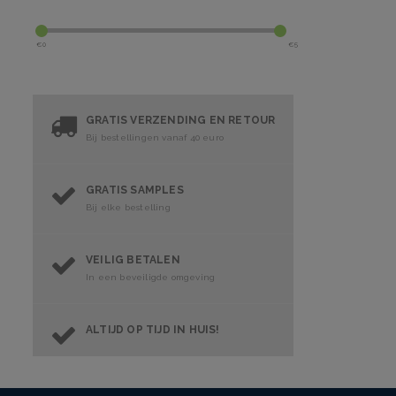
€
0
€
5
GRATIS VERZENDING EN RETOUR
Bij bestellingen vanaf 40 euro
GRATIS SAMPLES
Bij elke bestelling
VEILIG BETALEN
In een beveiligde omgeving
ALTIJD OP TIJD IN HUIS!