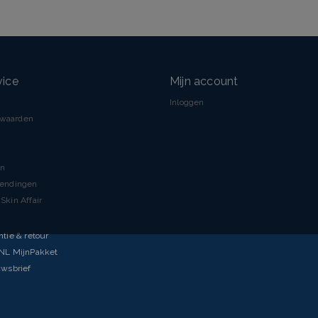
vice
Mijn account
Inloggen
rwaarden
en
zendingen
Skin Affair
ntie & retour
tNL MijnPakket
uwsbrief