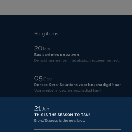
Blog items
20
Mar
Basiscrèmes en zalven
De huid van mensen met atopisch eczeem verliest makkelijker vocht dan een gezonde huid. Dit komt doo
05
Dec
Dercos Kera-Solutions voor beschadigd haar
Voor overbehandeld en beschadigd haar!
21
Jun
THIS IS THE SEASON TO TAN!
Bronz'Express is the new brown!