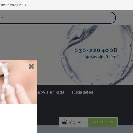
 over cookies »
030-2204008
info@skinaffair.nl
orging Mannen
Baby's en kids
Huidadvies
€0,00
BESTELLEN