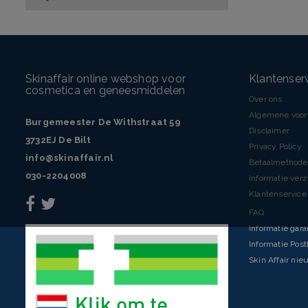
Skinaffair online webshop voor
Klantenser
cosmetica en geneesmiddelen
Over ons
Algemene voo
Burgemeester De Withstraat 59
Disclaimer
3732EJ De Bilt
Privacy Policy
info@skinaffair.nl
Betaalmethod
030-2204008
Informatie ver
Klantenservice 
FAQ
Informatie gara
Informatie Pos
Skin Affair nie