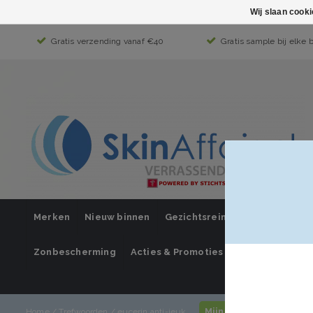
Wij slaan cook
Gratis verzending vanaf €40
Gratis sample bij elke 
Merken
Nieuw binnen
Gezichtsreiniging
Gezichts
Zonbescherming
Acties & Promoties
SUPER SALE
Mijn account / inlogg
Home
/
Trefwoorden
/
eucerin anti-jeuk