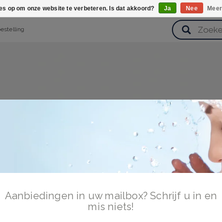
ies op om onze website te verbeteren. Is dat akkoord?
Ja
Nee
Meer
bestelling
verzorging
Haarverzorging
Lichaamsverzorging
Huidverz
Cadeausets
Gezondheid
Zoetwaren
Aanbiedingen in uw mailbox? Schrijf u in en
mis niets!
en