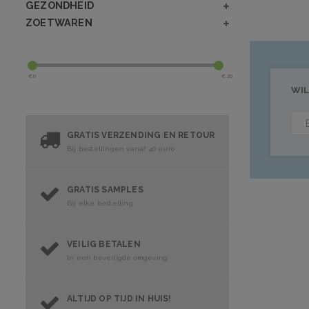
GEZONDHEID
ZOETWAREN
€
0
€
20
WIL
GRATIS VERZENDING EN RETOUR
Bij bestellingen vanaf 40 euro
GRATIS SAMPLES
Bij elke bestelling
VEILIG BETALEN
In een beveiligde omgeving
ALTIJD OP TIJD IN HUIS!