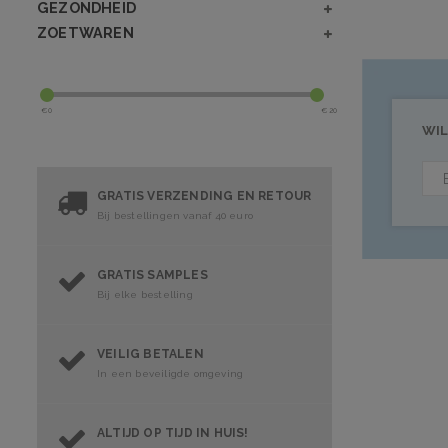
GEZONDHEID
ZOETWAREN
€
0
€
20
WIL
GRATIS VERZENDING EN RETOUR
Bij bestellingen vanaf 40 euro
GRATIS SAMPLES
Bij elke bestelling
VEILIG BETALEN
In een beveiligde omgeving
ALTIJD OP TIJD IN HUIS!