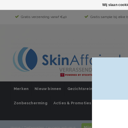
Wij slaan cook
Gratis verzending vanaf €40
Gratis sample bij elke 
Merken
Nieuw binnen
Gezichtsreiniging
Gezichts
Zonbescherming
Acties & Promoties
SUPER SALE
Mijn account / inlogg
Home
/
Trefwoorden
/
eucerin anti-jeuk