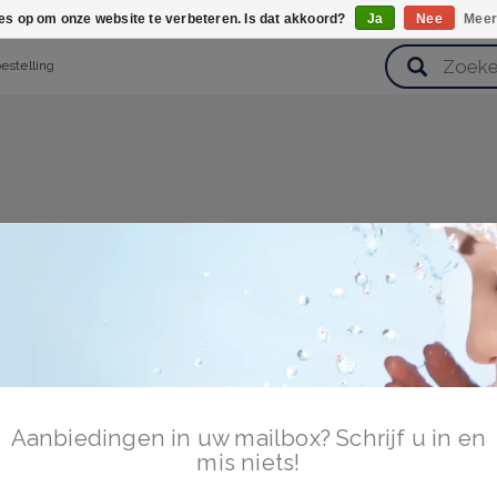
ies op om onze website te verbeteren. Is dat akkoord?
Ja
Nee
Meer
bestelling
verzorging
Haarverzorging
Lichaamsverzorging
Huidverz
Cadeausets
Gezondheid
Zoetwaren
Aanbiedingen in uw mailbox? Schrijf u in en
mis niets!
en