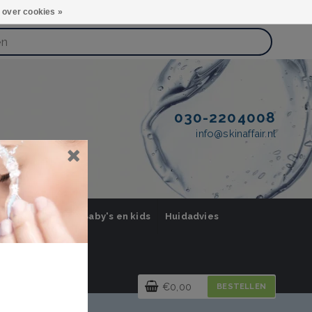
 over cookies »
030-2204008
info@skinaffair.nl
orging Mannen
Baby's en kids
Huidadvies
€0,00
BESTELLEN