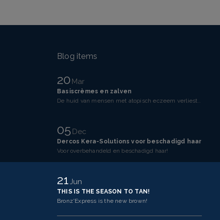
Blog items
20
Mar
Basiscrèmes en zalven
De huid van mensen met atopisch eczeem verliest makkelijker vocht dan een gezonde huid. Dit komt doo
05
Dec
Dercos Kera-Solutions voor beschadigd haar
Voor overbehandeld en beschadigd haar!
21
Jun
THIS IS THE SEASON TO TAN!
Bronz'Express is the new brown!