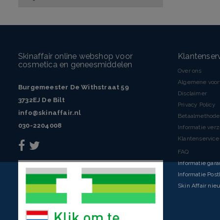
Skinaffair online webshop voor
Klantenser
cosmetica en geneesmiddelen
Over ons
Algemene voo
Burgemeester De Withstraat 59
Disclaimer
3732EJ De Bilt
Privacy Policy
info@skinaffair.nl
Betaalmethod
030-2204008
Informatie ver
Klantenservice 
FAQ
Informatie gara
Informatie Pos
Skin Affair nie