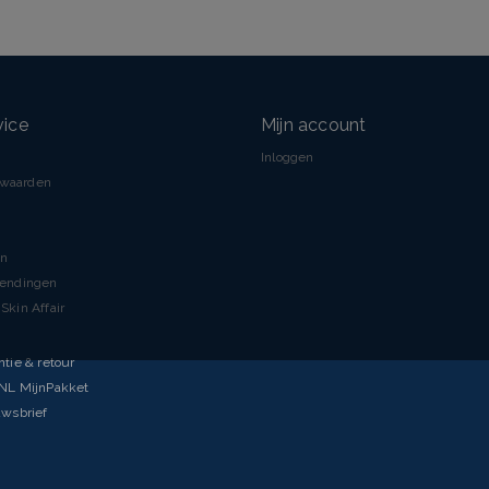
vice
Mijn account
Inloggen
rwaarden
en
zendingen
Skin Affair
ntie & retour
tNL MijnPakket
uwsbrief