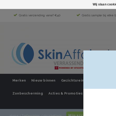
Wij slaan cook
Gratis verzending vanaf €40
Gratis sample bij elke 
Merken
Nieuw binnen
Gezichtsreiniging
Gezichts
Zonbescherming
Acties & Promoties
SUPER SALE
Mijn account / inloggen
Home
/
Trefwoorden
/
douchefoam