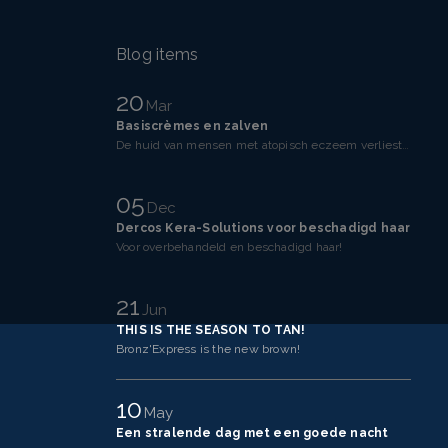
Blog items
20
Mar
Basiscrèmes en zalven
De huid van mensen met atopisch eczeem verliest makkelijker vocht dan een gezonde huid. Dit komt doo
05
Dec
Dercos Kera-Solutions voor beschadigd haar
Voor overbehandeld en beschadigd haar!
21
Jun
THIS IS THE SEASON TO TAN!
Bronz'Express is the new brown!
10
May
Een stralende dag met een goede nacht