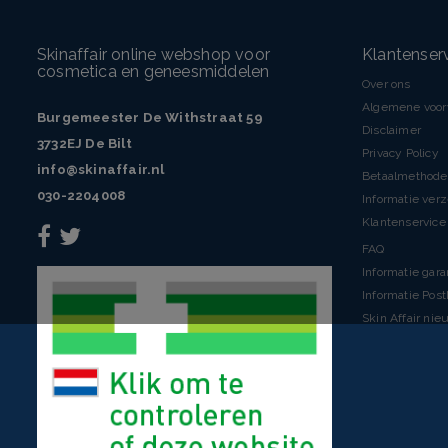
Skinaffair online webshop voor
Klantenser
cosmetica en geneesmiddelen
Over ons
Algemene voo
Burgemeester De Withstraat 59
Disclaimer
3732EJ De Bilt
Privacy Policy
info@skinaffair.nl
Betaalmethod
030-2204008
Informatie ver
Klantenservice 
FAQ
Informatie gara
Informatie Pos
Skin Affair nie