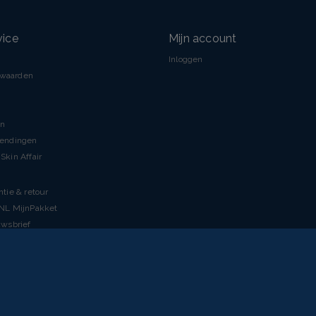
vice
Mijn account
Inloggen
rwaarden
en
zendingen
Skin Affair
ntie & retour
tNL MijnPakket
uwsbrief