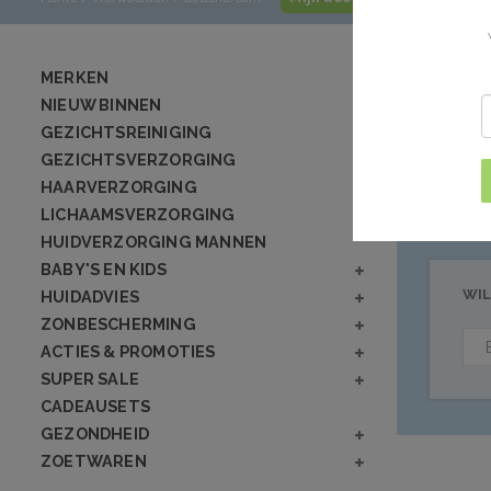
Product
MERKEN
NIEUW BINNEN
GEZICHTSREINIGING
Geen producten
GEZICHTSVERZORGING
HAARVERZORGING
LICHAAMSVERZORGING
HUIDVERZORGING MANNEN
BABY'S EN KIDS
WIL
HUIDADVIES
ZONBESCHERMING
ACTIES & PROMOTIES
SUPER SALE
CADEAUSETS
GEZONDHEID
ZOETWAREN