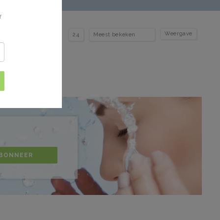
f
Weergave
BONNEER