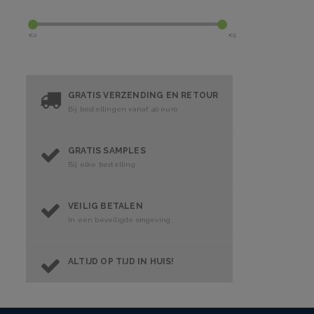
€
0
€
5
GRATIS VERZENDING EN RETOUR
Bij bestellingen vanaf 40 euro
GRATIS SAMPLES
Bij elke bestelling
VEILIG BETALEN
In een beveiligde omgeving
ALTIJD OP TIJD IN HUIS!