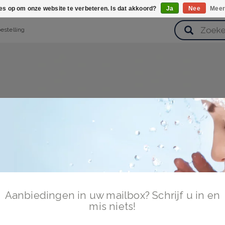
ies op om onze website te verbeteren. Is dat akkoord?
Ja
Nee
Meer
bestelling
verzorging
Haarverzorging
Lichaamsverzorging
Huidverz
Cadeausets
Gezondheid
Zoetwaren
Aanbiedingen in uw mailbox? Schrijf u in en
mis niets!