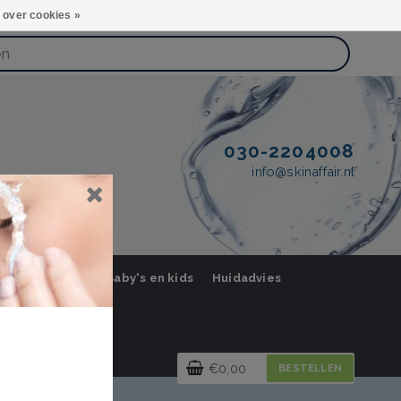
 over cookies »
030-2204008
info@skinaffair.nl
orging Mannen
Baby's en kids
Huidadvies
€0,00
BESTELLEN