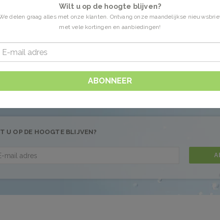
Wilt u op de hoogte blijven?
We delen graag alles met onze klanten. Ontvang onze maandelijkse nieuwsbrie
met vele kortingen en aanbiedingen!
en getagd met douchefoam
0 Producten
 gevonden!...
ABONNEER
T U OP DE HOOGTE BLIJVEN?
A