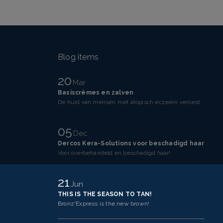
Blog items
20
Mar
Basiscrèmes en zalven
De huid van mensen met atopisch eczeem verliest makkelijker vocht dan een gezonde huid. Dit komt doo
05
Dec
Dercos Kera-Solutions voor beschadigd haar
Voor overbehandeld en beschadigd haar!
21
Jun
THIS IS THE SEASON TO TAN!
Bronz'Express is the new brown!