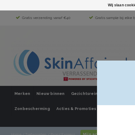
Wij slaan cook
Gratis verzending vanaf €40
Gratis sample bij elke 
Merken
Nieuw binnen
Gezichtsreiniging
Gezichts
Zonbescherming
Acties & Promoties
SUPER SALE
Mijn account / inloggen
Home
/
Trefwoorden
/
Bronz'Express