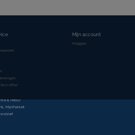
vice
Mijn account
Inloggen
rwaarden
en
zendingen
Skin Affair
ntie & retour
tNL MijnPakket
uwsbrief