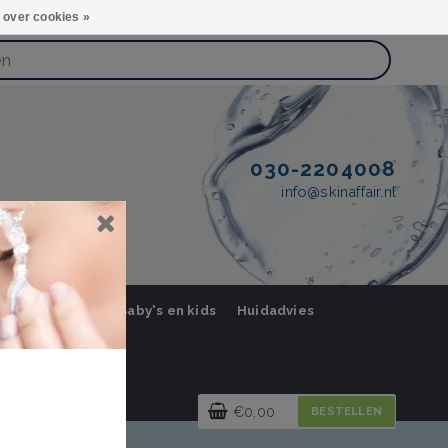
 over cookies »
030-2204008
info@skinaffair.nl
orging Mannen
Baby's en kids
Huidadvies
€0,00
BESTELLEN