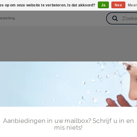
ies op om onze website te verbeteren. Is dat akkoord?
Ja
Nee
Meer
bestelling
verzorging
Haarverzorging
Lichaamsverzorging
Huidverz
Cadeausets
Gezondheid
Zoetwaren
Aanbiedingen in uw mailbox? Schrijf u in en
mis niets!