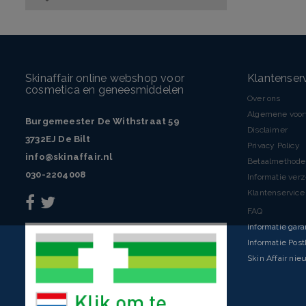
Skinaffair online webshop voor
Klantenser
cosmetica en geneesmiddelen
Over ons
Algemene voo
Burgemeester De Withstraat 59
Disclaimer
3732EJ De Bilt
Privacy Policy
info@skinaffair.nl
Betaalmethod
030-2204008
Informatie ver
Klantenservice 
FAQ
Informatie gara
Informatie Pos
Skin Affair nie