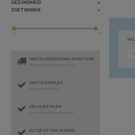
GEZONDHEID
ZOETWAREN
€
0
€
15
WIL
GRATIS VERZENDING EN RETOUR
Bij bestellingen vanaf 40 euro
GRATIS SAMPLES
Bij elke bestelling
VEILIG BETALEN
In een beveiligde omgeving
ALTIJD OP TIJD IN HUIS!