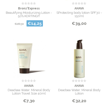
Bronz'Express
AHAVA
Beautifying Moisturizing Lotion -
SProtecting body lotion SPF30 -
50% KORTING!!!
150ml
€14,25
€39,00
€28,50
AHAVA
AHAVA
Deadsea Water: Mineral Body
Deadsea Water: Mineral Body
Lotion Travel Size 40ml
Lotion
€7,30
€32,20