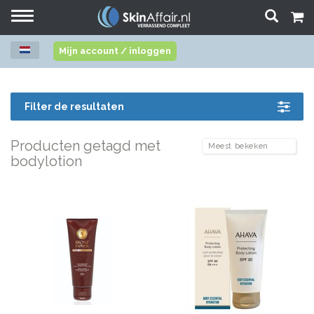
Toggle
navigation
Mijn account / inloggen
Filter de resultaten
Producten getagd met
bodylotion