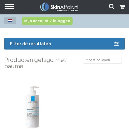
Toggle
navigation
Mijn account / inloggen
Filter de resultaten
Producten getagd met
baume