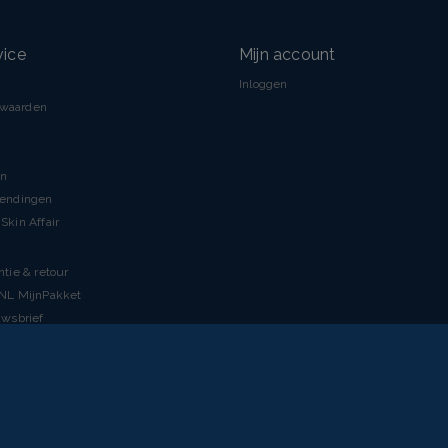
vice
Mijn account
Inloggen
rwaarden
en
zendingen
Skin Affair
ntie & retour
tNL MijnPakket
uwsbrief