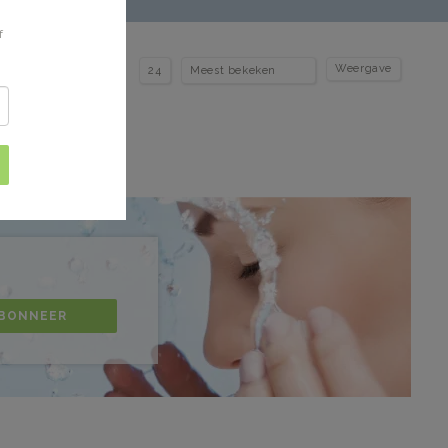
f
Weergave
BONNEER