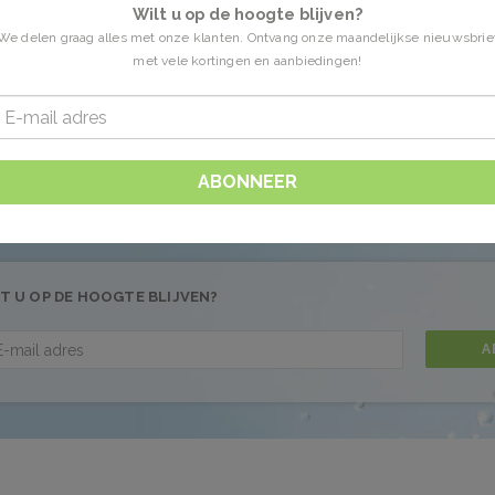
Wilt u op de hoogte blijven?
We delen graag alles met onze klanten. Ontvang onze maandelijkse nieuwsbrie
met vele kortingen en aanbiedingen!
n getagd met badolie
0 Producten
 gevonden!...
ABONNEER
T U OP DE HOOGTE BLIJVEN?
A