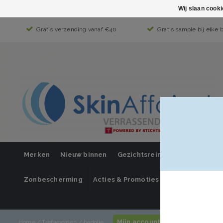
Wij slaan cook
Gratis verzending vanaf €40
Gratis sample bij elke 
Merken
Nieuw binnen
Gezichtsreiniging
Gezichts
Zonbescherming
Acties & Promoties
SUPER SALE
Mijn account / inloggen
Home
/
Trefwoorden
/
badolie