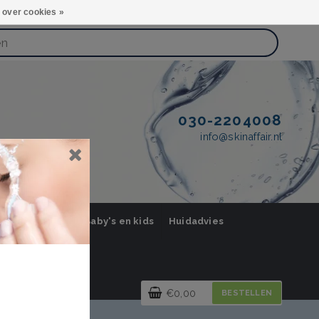
 over cookies »
030-2204008
info@skinaffair.nl
orging Mannen
Baby's en kids
Huidadvies
€0,00
BESTELLEN