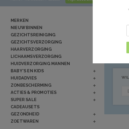
Producte
MERKEN
NIEUW BINNEN
GEZICHTSREINIGING
Geen producten
GEZICHTSVERZORGING
HAARVERZORGING
LICHAAMSVERZORGING
HUIDVERZORGING MANNEN
BABY'S EN KIDS
WIL
HUIDADVIES
ZONBESCHERMING
ACTIES & PROMOTIES
SUPER SALE
CADEAUSETS
GEZONDHEID
ZOETWAREN