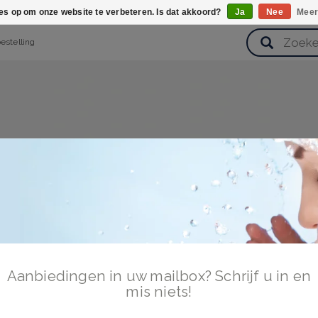
ies op om onze website te verbeteren. Is dat akkoord?
Ja
Nee
Meer
bestelling
verzorging
Haarverzorging
Lichaamsverzorging
Huidverz
Cadeausets
Gezondheid
Zoetwaren
Aanbiedingen in uw mailbox? Schrijf u in en
mis niets!