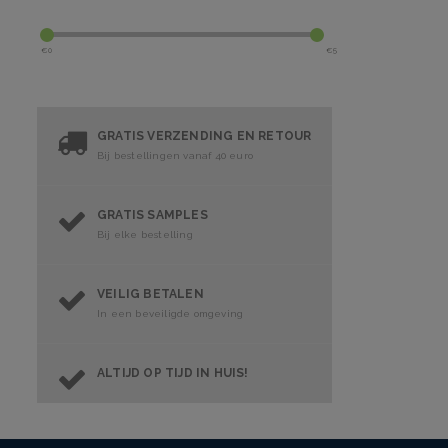
€
0
€
5
GRATIS VERZENDING EN RETOUR
Bij bestellingen vanaf 40 euro
GRATIS SAMPLES
Bij elke bestelling
VEILIG BETALEN
In een beveiligde omgeving
ALTIJD OP TIJD IN HUIS!