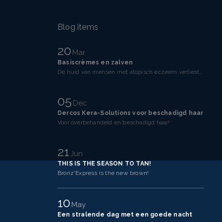
Blog items
20
Mar
Basiscrèmes en zalven
De huid van mensen met atopisch eczeem verliest makkelijker vocht dan een gezonde huid. Dit komt doo
05
Dec
Dercos Kera-Solutions voor beschadigd haar
Voor overbehandeld en beschadigd haar!
21
Jun
THIS IS THE SEASON TO TAN!
Bronz'Express is the new brown!
10
May
Een stralende dag met een goede nacht