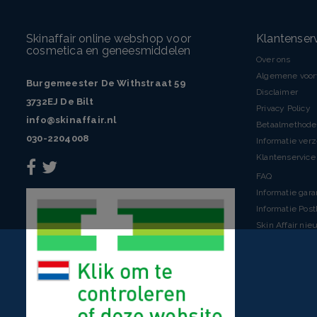
Skinaffair online webshop voor
Klantenser
cosmetica en geneesmiddelen
Over ons
Algemene voo
Burgemeester De Withstraat 59
Disclaimer
3732EJ De Bilt
Privacy Policy
info@skinaffair.nl
Betaalmethod
030-2204008
Informatie ver
Klantenservice 
FAQ
Informatie gara
Informatie Pos
Skin Affair nie