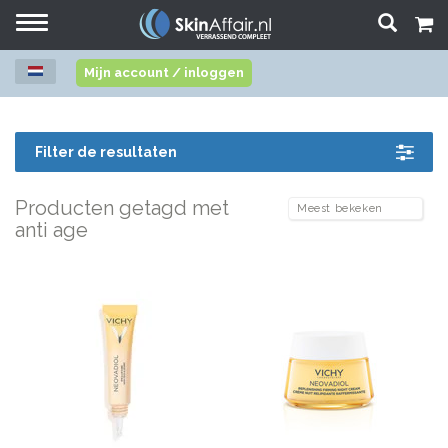
Toggle
navigation
Mijn account / inloggen
Filter de resultaten
Producten getagd met
anti age