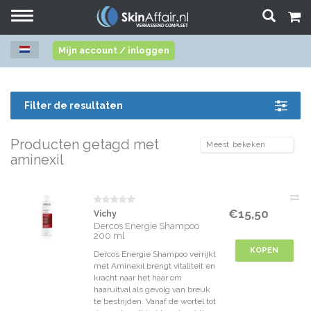
Toggle
navigation
Mijn account / inloggen
Filter de resultaten
Producten getagd met
aminexil
€15,50
Vichy
Dercos Energie Shampoo
200 ml
KOPEN
Dercos Energie Shampoo verrijkt
met Aminexil brengt vitaliteit en
kracht naar het haar om
haaruitval als gevolg van breuk
te bestrijden. Vanaf de wortel tot