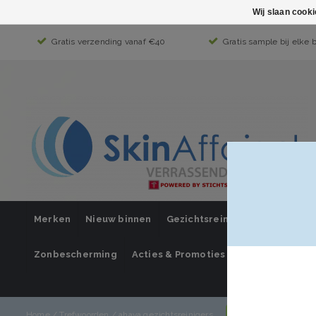
Wij slaan cook
Gratis verzending vanaf €40
Gratis sample bij elke 
Merken
Nieuw binnen
Gezichtsreiniging
Gezichts
Zonbescherming
Acties & Promoties
SUPER SALE
Mijn account / i
Home
/
Trefwoorden
/
ahava gezichtsreinigers