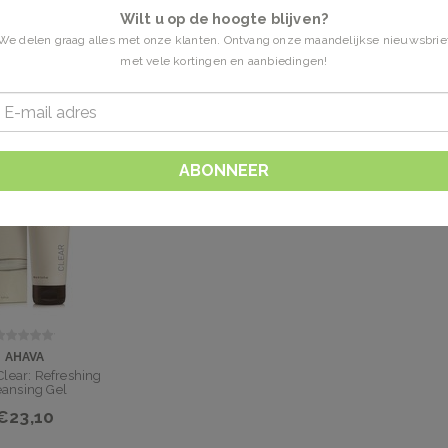
Wilt u op de hoogte blijven?
We delen graag alles met onze klanten. Ontvang onze maandelijkse nieuwsbrie
met vele kortingen en aanbiedingen!
n getagd met ahava gezichtsreinigers
1 Producten
ABONNEER
AHAVA
Clear: Refreshing
eansing Gel
€23,10