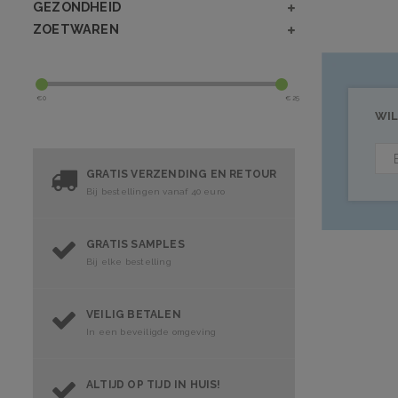
GEZONDHEID
ZOETWAREN
€
0
€
25
WIL
GRATIS VERZENDING EN RETOUR
Bij bestellingen vanaf 40 euro
GRATIS SAMPLES
Bij elke bestelling
VEILIG BETALEN
In een beveiligde omgeving
ALTIJD OP TIJD IN HUIS!