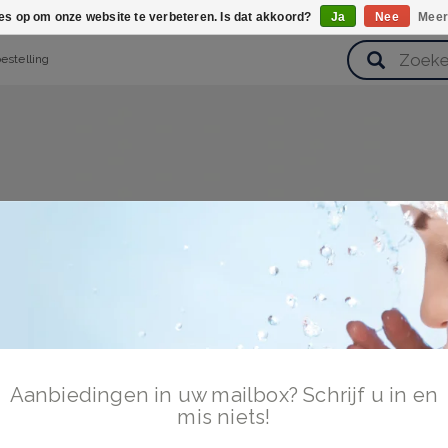
ies op om onze website te verbeteren. Is dat akkoord?
Ja
Nee
Meer
bestelling
verzorging
Haarverzorging
Lichaamsverzorging
Huidverz
Cadeausets
Gezondheid
Zoetwaren
Aanbiedingen in uw mailbox? Schrijf u in en
mis niets!
nloggen