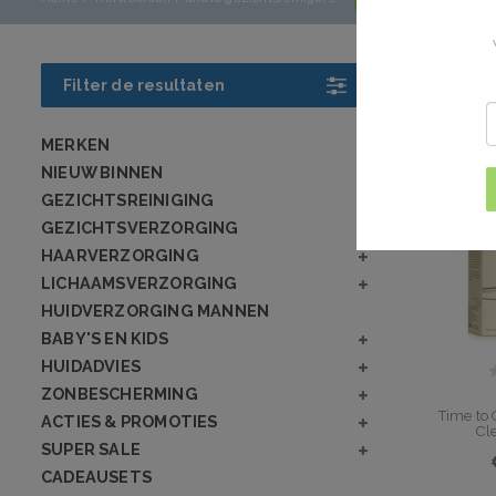
Producte
Filter de resultaten
MERKEN
NIEUW BINNEN
GEZICHTSREINIGING
GEZICHTSVERZORGING
HAARVERZORGING
LICHAAMSVERZORGING
HUIDVERZORGING MANNEN
BABY'S EN KIDS
HUIDADVIES
ZONBESCHERMING
Time to 
ACTIES & PROMOTIES
Cl
SUPER SALE
CADEAUSETS