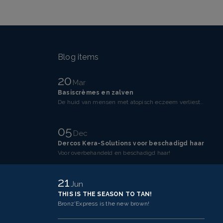
Blog items
20
Mar
Basiscrèmes en zalven
De huid van mensen met atopisch eczeem verliest makkelijker vocht dan een gezonde huid. Dit komt doo
05
Dec
Dercos Kera-Solutions voor beschadigd haar
Voor overbehandeld en beschadigd haar!
21
Jun
THIS IS THE SEASON TO TAN!
Bronz'Express is the new brown!