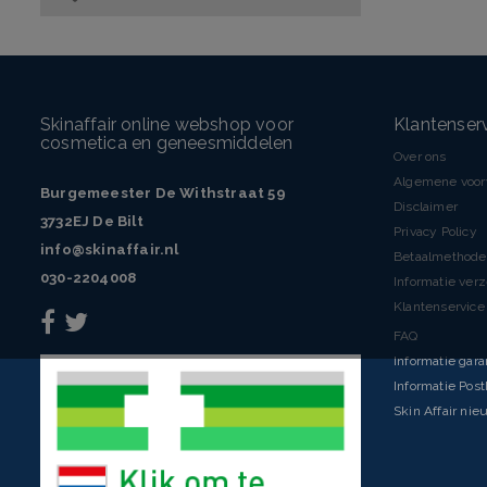
Skinaffair online webshop voor
Klantenser
cosmetica en geneesmiddelen
Over ons
Algemene voo
Burgemeester De Withstraat 59
Disclaimer
3732EJ De Bilt
Privacy Policy
info@skinaffair.nl
Betaalmethod
030-2204008
Informatie ver
Klantenservice 
FAQ
Informatie gara
Informatie Pos
Skin Affair nie