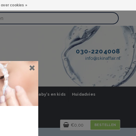
 over cookies »
030-2204008
info@skinaffair.nl
orging Mannen
Baby's en kids
Huidadvies
€0,00
BESTELLEN