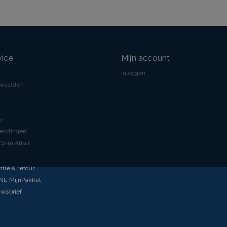
vice
Mijn account
Inloggen
rwaarden
en
zendingen
Skin Affair
ntie & retour
tNL MijnPakket
uwsbrief