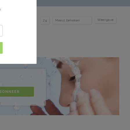
f
Weergave
BONNEER