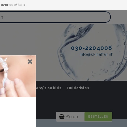
 over cookies »
030-2204008
info@skinaffair.nl
orging Mannen
Baby's en kids
Huidadvies
€0,00
BESTELLEN