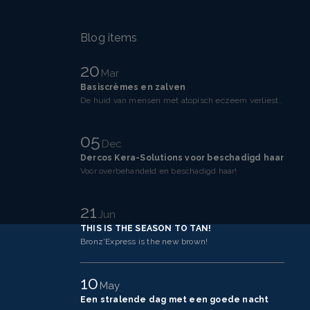
Blog items
20
Mar
Basiscrèmes en zalven
De huid van mensen met atopisch eczeem verliest makkelijker vocht dan een gezonde huid. Dit komt doo
05
Dec
Dercos Kera-Solutions voor beschadigd haar
Voor overbehandeld en beschadigd haar!
21
Jun
THIS IS THE SEASON TO TAN!
Bronz'Express is the new brown!
10
May
Een stralende dag met een goede nacht