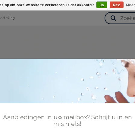
ies op om onze website te verbeteren. Is dat akkoord?
Ja
Nee
Meer
bestelling
verzorging
Haarverzorging
Lichaamsverzorging
Huidverz
Cadeausets
Gezondheid
Zoetwaren
Aanbiedingen in uw mailbox? Schrijf u in en
mis niets!