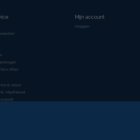
vice
Mijn account
Inloggen
rwaarden
en
zendingen
Skin Affair
ntie & retour
tNL MijnPakket
uwsbrief