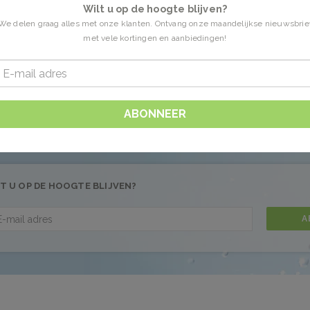
Wilt u op de hoogte blijven?
We delen graag alles met onze klanten. Ontvang onze maandelijkse nieuwsbrie
met vele kortingen en aanbiedingen!
n getagd met 35 beige dore
0 Producten
 gevonden!...
ABONNEER
T U OP DE HOOGTE BLIJVEN?
A