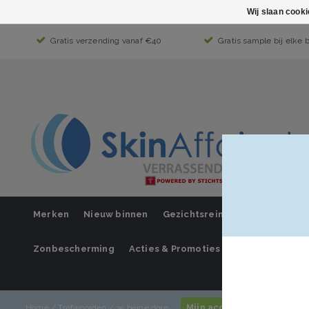
Wij slaan cook
Gratis verzending vanaf €40
Gratis sample bij elke 
Merken
Nieuw binnen
Gezichtsreiniging
Gezichts
Zonbescherming
Acties & Promoties
SUPER SALE
Mijn account / inloggen
Home
/
Trefwoorden
/
35 beige dore