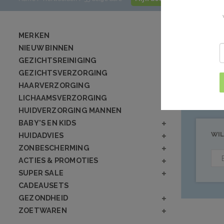
Producte
MERKEN
NIEUW BINNEN
GEZICHTSREINIGING
Geen producten
GEZICHTSVERZORGING
HAARVERZORGING
LICHAAMSVERZORGING
HUIDVERZORGING MANNEN
BABY'S EN KIDS
WIL
HUIDADVIES
ZONBESCHERMING
ACTIES & PROMOTIES
SUPER SALE
CADEAUSETS
GEZONDHEID
ZOETWAREN