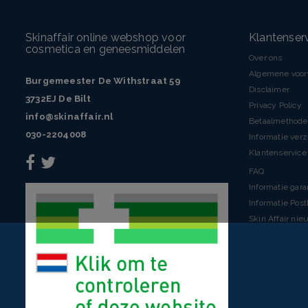
Skinaffair online webshop voor
Klantenser
cosmetica en geneesmiddelen
Over ons
Algemene voo
Burgemeester De Withstraat 59
Disclaimer
3732EJ De Bilt
Privacy Policy
info@skinaffair.nl
Betaalmethod
030-2204008
Informatie ver
Klantenservice 
FAQ
Informatie gara
Informatie Pos
Skin Affair nie