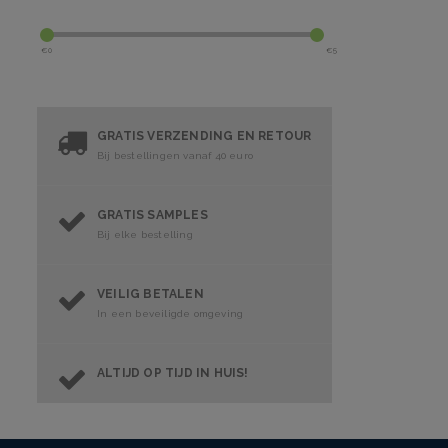
€
0
€
5
GRATIS VERZENDING EN RETOUR
Bij bestellingen vanaf 40 euro
GRATIS SAMPLES
Bij elke bestelling
VEILIG BETALEN
In een beveiligde omgeving
ALTIJD OP TIJD IN HUIS!