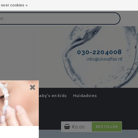
 over cookies »
030-2204008
info@skinaffair.nl
orging Mannen
Baby's en kids
Huidadvies
€0,00
BESTELLEN