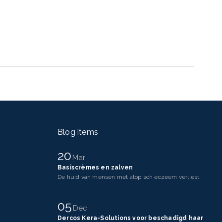
Blog items
20
Mar
Basiscrèmes en zalven
De huid van mensen met atopisch eczeem verliest makkelijker vocht dan een gezonde huid. Dit komt doo
05
Dec
Dercos Kera-Solutions voor beschadigd haar