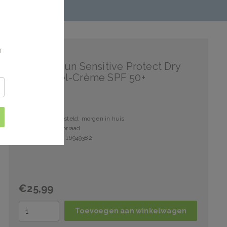
f
Eucerin
Eucerin Sun Sensitive Protect Dry
Touch Gel-Crème SPF 50+
Voor 15:00 besteld, morgen in huis
3 stuks op voorraad
Artikelnummer: 16949382
€25,99
Toevoegen aan winkelwagen