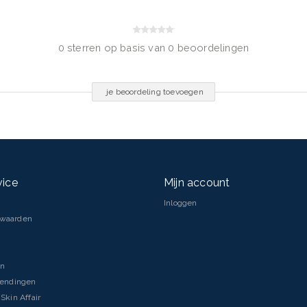
Bis-Ethylhexyloxyphenol
 Diethylamino Hydroxybenzoyl
0 sterren op basis van 0 beoordelingen
pate, Phenylbenzimidazole
 Copernicia Cerifera Cera,
d, Glycyrrhiza Inflata Root
je beoordeling toevoegen
 Sodium Stearoyl Glutamate,
polymer, Trisodium EDTA, Sodium
vice
Mijn account
Inloggen
rwaarden
en
zendingen
Skin Affair