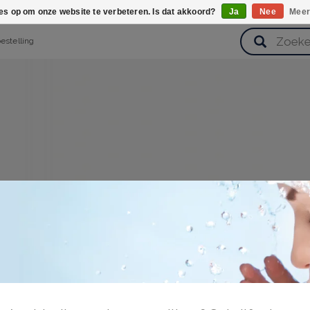
ies op om onze website te verbeteren. Is dat akkoord?
Ja
Nee
Meer
bestelling
verzorging
Haarverzorging
Lichaamsverzorging
Huidverz
Cadeausets
Gezondheid
Zoetwaren