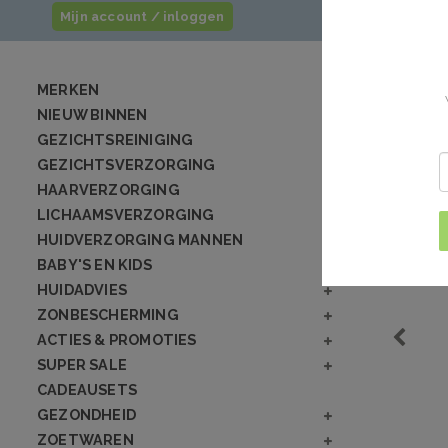
Mijn account / inloggen
MERKEN
NIEUW BINNEN
GEZICHTSREINIGING
GEZICHTSVERZORGING
HAARVERZORGING
LICHAAMSVERZORGING
HUIDVERZORGING MANNEN
BABY'S EN KIDS
HUIDADVIES
ZONBESCHERMING
ACTIES & PROMOTIES
SUPER SALE
CADEAUSETS
GEZONDHEID
ZOETWAREN