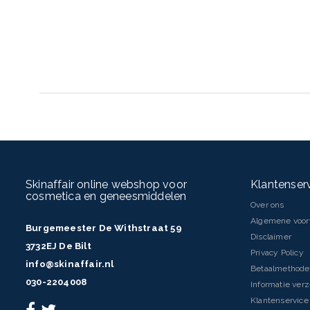
Ingrediënten
Aqua, Homosalate, Alcohol Denat, Butyl Methoxydibenzoylmethane, 
Methoxyphenyl Triazine, Ethylhexyl Salicylate, Ethylhexyl Triazone,
Hexyl Benzoate, Tapioca Starch, C12-15 Alkyl Benzoate, Dibutyl Adi
Sulfonic Acid, Stearyl Alcohol, Butylene Glycol Dicaprylate-Dicaprate,
Glyceryl Stearate, Lauroyl Lysine, Triacontanyl PVP, Glycyrrhetinic Aci
Extract, Glycerin, Chondrus Crispus Extract, Silica Dimethyl Silylate,
Dimethicone |, Xanthan Gum, Acrylates/C10-30 Alkyl Acrylate Cross
Hydroxide, Sodium Chloride, Phenoxyethanol, Parfum
Inhoud
200ml
Skinaffair online webshop voor
Klantenser
cosmetica en geneesmiddelen
Over ons
Algemene voo
Burgemeester De Withstraat 59
Disclaimer
3732EJ De Bilt
Privacy Policy
info@skinaffair.nl
Betaalmethod
030-2204008
Informatie ver
Klantenservice 