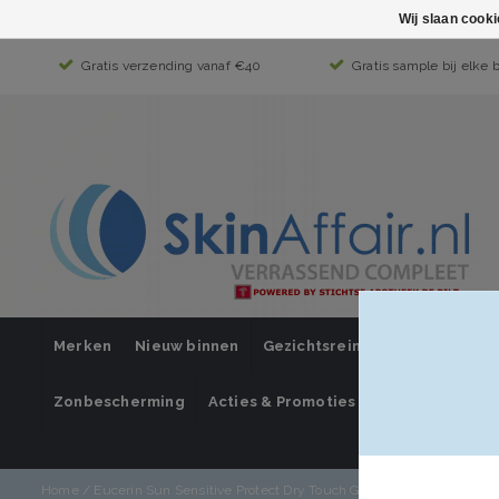
Wij slaan cook
Gratis verzending vanaf €40
Gratis sample bij elke 
Merken
Nieuw binnen
Gezichtsreiniging
Gezichts
Zonbescherming
Acties & Promoties
SUPER SALE
Home
/
Eucerin Sun Sensitive Protect Dry Touch Gel-Crème SPF 50+