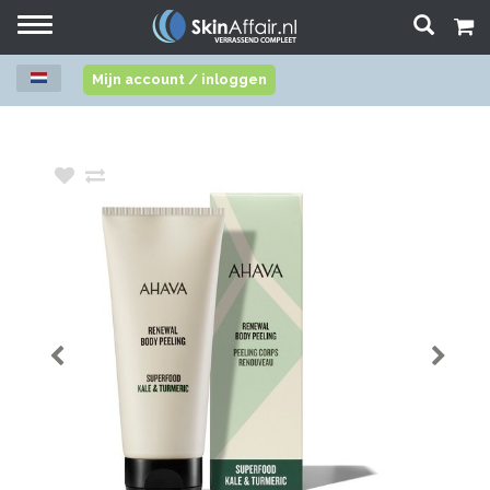
Toggle
navigation
Mijn account / inloggen