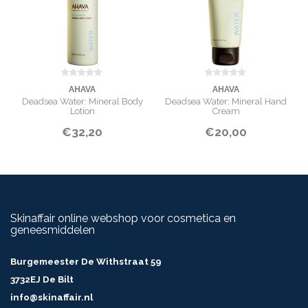
AHAVA
AHAVA
Deadsea Water: Mineral Body
Deadsea Water: Mineral Hand
Lotion
Cream
€32,20
€20,00
Skinaffair online webshop voor cosmetica en
geneesmiddelen
Burgemeester De Withstraat 59
3732EJ De Bilt
info@skinaffair.nl