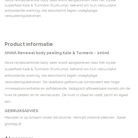
Deze revitaliserende body peel wordt aangedreven door het royale
superfood Kale & Turmeric (Kurkuma), bekend om hun natuurlijke
antioxidante werking, die beschermt tegen vroegtijdige
verouderingstekenen.
Product informatie
AHAVA Renewal body peeling Kale & Turmeric - 200ml
Deze revitaliserende body peel wordt aangedreven door het royale
superfood Kale & Turmeric (Kurkuma), bekend om hun natuurlijke
antioxidante werking, die beschermt tegen vroegtijdige
verouderingstekenen. De vloeibare gelformule combineert een hoge
mineraalconcentratie en exfoliërende, biologisch afbreekbare korrels om de
huid te peelen en te vernieuwen. De huid is vitaal en voelt zacht en egaal
aan.
GEBRUIKSADVIES
Masseer in op lichaam onder de douche. Vermijd intieme plekken. Spoel
grondig af.
INGREDIËNTEN