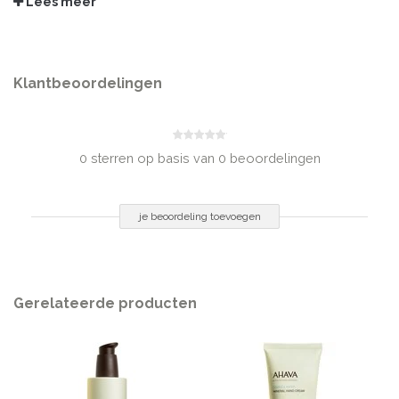
Lees meer
Maris Aqua (Dode Zee Water/Osmoter), Aqua (Mineraal Bronwater),
Polysorbate 20, Cellulose Acetaat, Peg-7 Glyceryl Cocoate,
Hydroxyethylcellulose, PVP, Glycerine, Parfum (Geur), Hexyl Cinnamal,
Limoneen, Gehydrogeneerd Polydeceen, Lecithine, Sodium Benzoate,
Klantbeoordelingen
Sodium Citrate, Palmitoyl Carnitine, Citroenzuur, Kaliumsorbaat, Trinatrium
EDTA, Tocoferol, Natrium Metabisulfiet, Arginine, Cafeïne, Tocoferyl
(Vitamine E) Acetaat, Curcuma Longa (Kurkuma) Wortelextract, Brassica
Oleracea Acephala (Boerenkool) Blad Extract, Dunaliella Salina (Dode Zee
0 sterren op basis van 0 beoordelingen
Alg) Extract.
INHOUD
je beoordeling toevoegen
200 ml
Gerelateerde producten