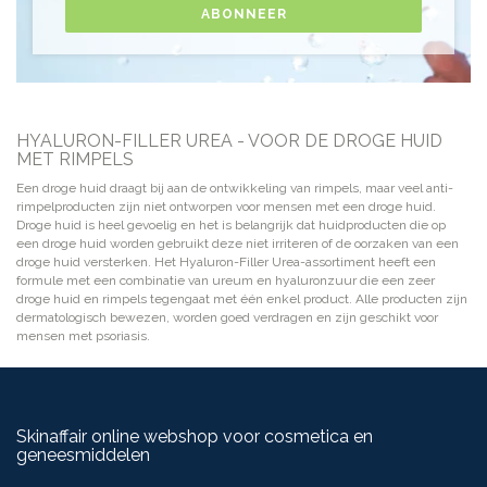
ABONNEER
HYALURON-FILLER UREA - VOOR DE DROGE HUID
MET RIMPELS
Een droge huid draagt bij aan de ontwikkeling van rimpels, maar veel anti-
rimpelproducten zijn niet ontworpen voor mensen met een droge huid.
Droge huid is heel gevoelig en het is belangrijk dat huidproducten die op
een droge huid worden gebruikt deze niet irriteren of de oorzaken van een
droge huid versterken. Het Hyaluron-Filler Urea-assortiment heeft een
formule met een combinatie van ureum en hyaluronzuur die een zeer
droge huid en rimpels tegengaat met één enkel product. Alle producten zijn
dermatologisch bewezen, worden goed verdragen en zijn geschikt voor
mensen met psoriasis.
Skinaffair online webshop voor cosmetica en
geneesmiddelen