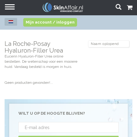
Toggle
navigation
Mijn account / inloggen
La Roche-Posay
Hyaluron-Filler Urea
Eucerin Hyaluron-Filler Urea online
bestellen. De wetenschap voor een mooiere
huid. Vandaag besteld is morgen in huis.
Geen producten gevonden!...
WILT U OP DE HOOGTE BLIJVEN?