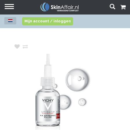
Toggle
navigation
Mijn account / inloggen