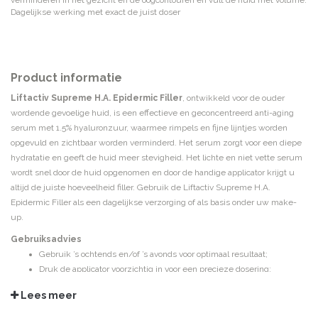
verminderen in het gezicht en de oogcontouren en vult de huid met volume.
Dagelijkse werking met exact de juist doser
Product informatie
Liftactiv Supreme H.A. Epidermic Filler
, ontwikkeld voor de ouder
wordende gevoelige huid, is een effectieve en geconcentreerd
anti-aging
serum met 1.5% hyaluronzuur, waarmee rimpels en fijne lijntjes worden
opgevuld en zichtbaar worden verminderd. Het serum zorgt voor een diepe
hydratatie en geeft de huid meer stevigheid. Het lichte en niet vette serum
wordt snel door de huid opgenomen en door de handige applicator krijgt u
altijd de juiste hoeveelheid filler. Gebruik de Liftactiv Supreme H.A.
Epidermic Filler als een dagelijkse verzorging of als basis onder uw make-
up.
G
ebruiksadvies
Gebruik ’s ochtends en/of ’s avonds voor optimaal resultaat;
Druk de applicator voorzichtig in voor een precieze dosering;
Breng 2 – 3 druppels van het product aan op de palm van de hand;
Lees meer
Gebruik de vingertoppen om aan te brengen op een gereinigde,
droge huid over het hele gezicht en de hals, vermijd oogcontouren.