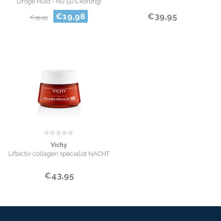
Droge Huid - Nu 50% korting!
€19,98
€39,95
€39,95
Vichy
Liftactiv collagen specialist NACHT
€43,95