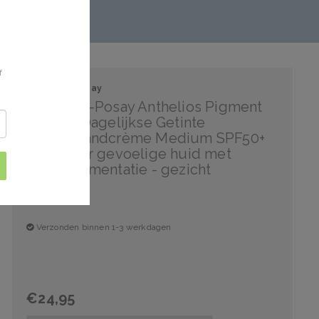
f
La Roche-Posay
La Roche-Posay Anthelios Pigment
Correct Dagelijkse Getinte
Zonnebrandcrème Medium SPF50+
50ml voor gevoelige huid met
hyperpigmentatie - gezicht
Verzonden binnen 1-3 werkdagen
€24,95