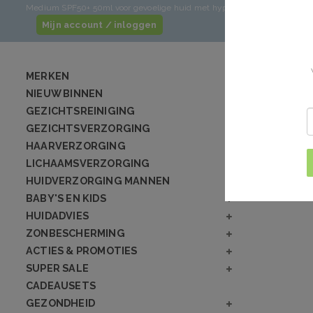
Medium SPF50+ 50ml voor gevoelige huid met hyperpigmentatie - gezic
Mijn account / inloggen
MERKEN
NIEUW BINNEN
GEZICHTSREINIGING
GEZICHTSVERZORGING
HAARVERZORGING
LICHAAMSVERZORGING
HUIDVERZORGING MANNEN
BABY'S EN KIDS
HUIDADVIES
ZONBESCHERMING
ACTIES & PROMOTIES
SUPER SALE
CADEAUSETS
GEZONDHEID