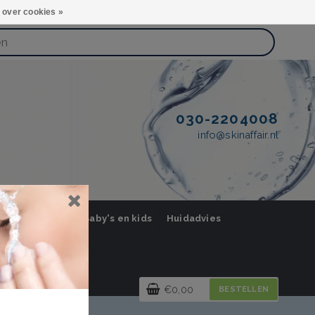
 over cookies »
030-2204008
info@skinaffair.nl
orging Mannen
Baby's en kids
Huidadvies
€0,00
BESTELLEN