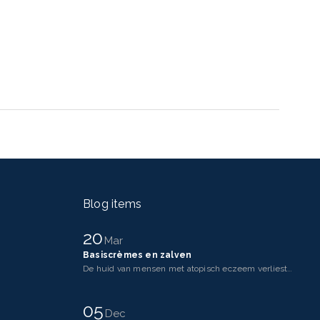
Blog items
20
Mar
Basiscrèmes en zalven
De huid van mensen met atopisch eczeem verliest makkelijker vocht dan een gezonde huid. Dit komt doo
05
Dec