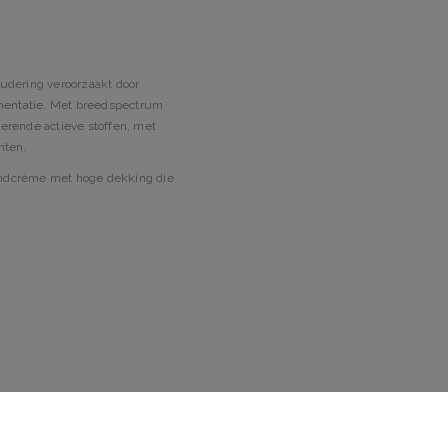
dering veroorzaakt door
igmentatie. Met breedspectrum
gerende actieve stoffen, met
nten.
andcrème met hoge dekking die
ie
van de huidverzorgingsroutine.
dig spoelen.