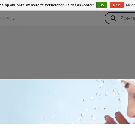
ies op om onze website te verbeteren. Is dat akkoord?
Ja
Nee
Meer
bestelling
verzorging
Haarverzorging
Lichaamsverzorging
Huidverz
Cadeausets
Gezondheid
Zoetwaren
 Zonnebrandcrème