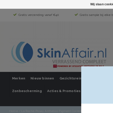
Wij slaan cook
Gratis verzending vanaf €40
Gratis sample bij elke 
Merken
Nieuw binnen
Gezichtsreiniging
Gezichts
Zonbescherming
Acties & Promoties
SUPER SALE
Home
/
La Roche-Posay Anthelios Pigment Correct Dagelijkse Getinte