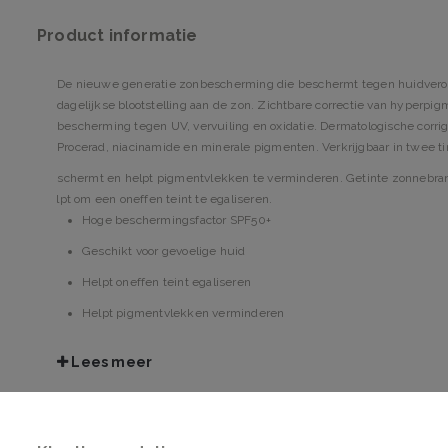
Product informatie
De nieuwe generatie zonbescherming die beschermt tegen huidverou
dagelijkse blootstelling aan de zon. Zichtbare correctie van hyperp
bescherming tegen UV, vervuiling en oxidatie. Dermatologische corri
Procerad, niacinamide en minerale pigmenten. Verkrijgbaar in twee ti
Beschermt en helpt pigmentvlekken te verminderen. Getinte zonnebr
helpt om een oneffen teint te egaliseren.
Hoge beschermingsfactor SPF50+
Geschikt voor gevoelige huid
Helpt oneffen teint egaliseren
Helpt pigmentvlekken verminderen
Met breedspectrum bescherming tegen UV, vervuiling en oxidat
Lees meer
Gebruik
Voor dagelijks gebruik, aanbrengen op een schone huid, aan het einde 
Vermijd het gebied rond de ogen. Bij contact met de ogen direct en gron