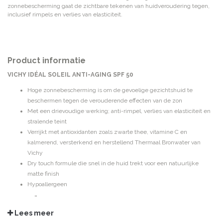
zonnebescherming gaat de zichtbare tekenen van huidveroudering tegen,
inclusief rimpels en verlies van elasticiteit.
Product informatie
VICHY IDÉAL SOLEIL ANTI-AGING SPF 50
Hoge zonnebescherming is om de gevoelige gezichtshuid te
beschermen tegen de verouderende effecten van de zon
Met een drievoudige werking; anti-rimpel, verlies van elasticiteit en
stralende teint
Verrijkt met antioxidanten zoals zwarte thee, vitamine C en
kalmerend, versterkend en herstellend Thermaal Bronwater van
Vichy
Dry touch formule die snel in de huid trekt voor een natuurlijke
matte finish
Hypoallergeen
INGREDIËNTEN
Aqua / Water - Homosalate - Silica - Ethylhexyl Salicylate - Ethylhexyl
Lees meer
Triazone - Glycerin - C12-15 Alkyl Benzoate - Bis-Ethylhexyloxyphenol