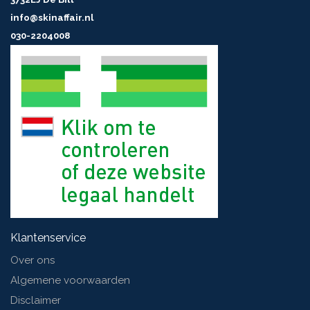
Phenoxyethanol
info@skinaffair.nl
030-2204008
Klantenservice
Over ons
Algemene voorwaarden
Disclaimer