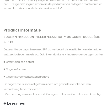
Hyaluron-Filler + Elasticity Oogcontourcreme SPF 20 bevat unieke uit de
natuur afgeleide ingrediënten die de productie van collageen reactiveren en
versnellen. Voor een stralende, wakkere blik!
Product informatie
EUCERIN HYALURON-FILLER +ELASTICITY OOGCONTOURCRÈME
SPF 20
Deze anti-age oogcrème met SPF 20 verbetert de elasticiteit van de huid en
vult zelfs diepe rimpels op. Ook lijken donkere kringen onder de ogen lichter.
■ Oftalmologisch getest
■ Ongeparfumeerd
■ Geschikt voor contactlensdragers
De oogcrème is speciaal geformuleerd om gevorderde tekenen van
veroudering te verminderen:
1) Verbetering van de elasticiteit: Collageen-Elastine Complex, een krachtige
combinatie van Arctiin & Creatine, stimuleert de natuurlijke productie van
Lees meer
collageen* en verhoogt de elasticiteit van de huid.