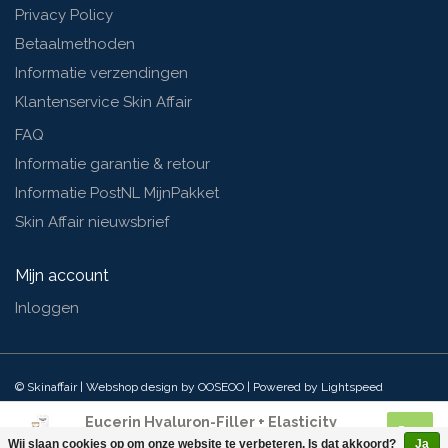
Privacy Policy
Betaalmethoden
Informatie verzendingen
Klantenservice Skin Affair
FAQ
Informatie garantie & retour
Informatie PostNL MijnPakket
Skin Affair nieuwsbrief
Mijn account
Inloggen
© Skinaffair | Webshop design by
OOSEOO
| Powered by
Lightspeed
Eucerin Hyaluron-Filler + Elasticity
Oogcontourcreme SPF 20
Wij slaan cookies op om onze website te verbeteren. Is dat akkoord?
Ja