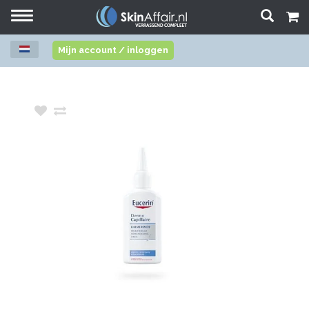
Toggle
navigation
Mijn account / inloggen