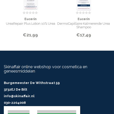
Eucerin
Eucerin
UreaRepair Plus Lotion 10% Urea
DermoCapillaire Kalmerende Urea
Shampoo
€21,99
€17,49
Skinaffair online webshop voor cosmetica en
geneesmiddelen
Burgemeester De Withstraat 59
3732EJ De Bilt
info@skinaffair.nl
030-2204008