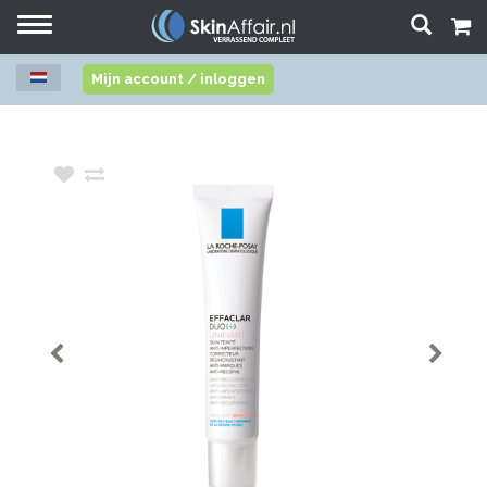
Toggle
navigation
Mijn account / inloggen