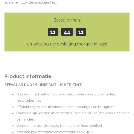
egale teint zonder maskereffect.
Bestel binnen:
11
44
11
:
:
en ontvang uw bestelling morgen in huis!
Product informatie
EFFACLAR DUO [+] UNIFIANT LICHTE TINT
Voor een huid met ernstige en terugkerende onzuiverheden,
restlittekentjes
Efficiënt tegen onzuiverheden, restlittekentjes en terugkeer
Onmiddellijk worden imperfecties, rode en bruine littekens zichtbaar
verminderd
Voor een natuurlijke egale teint zonder maskereffect
Met een hydraterende en matterende textuur