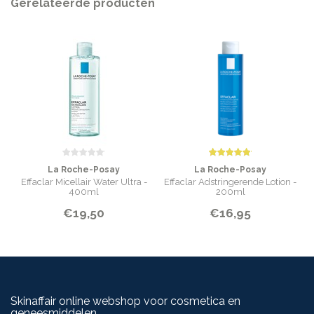
Gerelateerde producten
La Roche-Posay
La Roche-Posay
Effaclar Micellair Water Ultra -
Effaclar Adstringerende Lotion -
400ml
200ml
€19,50
€16,95
Skinaffair online webshop voor cosmetica en
geneesmiddelen