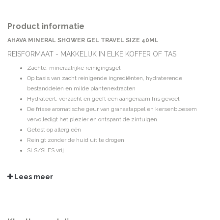
Product informatie
AHAVA MINERAL SHOWER GEL TRAVEL SIZE 40ML
REISFORMAAT - MAKKELIJK IN ELKE KOFFER OF TAS
Zachte, mineraalrijke reinigingsgel
Op basis van zacht reinigende ingrediënten, hydraterende
bestanddelen en milde plantenextracten
Hydrateert, verzacht en geeft een aangenaam fris gevoel
De frisse aromatische geur van granaatappel en kersenbloesem
vervolledigt het plezier en ontspant de zintuigen.
Getest op allergieën
Reinigt zonder de huid uit te drogen
SLS/SLES vrij
GEBRUIKSADVIES
Dagelijks te gebruiken op een vochtige huid, afspoelen met water. Ook te
Lees meer
gebruiken voor het wassen van haren.
INGREDIËNTEN
Aqua (Mineral Spring Water), Ammonium Lauryl Sulfate & Aqua (Water),