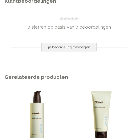
Klantbeoordelingen
Zinc Coceth Sulfate, Cocamidopropyl Betaine, Phenoxyethanol &
Ethylhexylglycerin, Maris Sal (Dead Sea Water), Hydroxypropyl Guar
Hydroxypropyltrimonium Chloride, Aloe Barbadensis Leaf Juice, Allantoin,
Potassium Sorbate, Parfum (Fragrance), Lactic Acid, Porphyridium
0 sterren op basis van 0 beoordelingen
Polysaccharide & Phenoxyethanol, Butylene Glycol & Zingiber Officinale
(Ginger) Root Extract, Ginkgo Biloba Leaf Extract, Glycerin & Panax Ginseng
Root Extract
je beoordeling toevoegen
INHOUD
40ml
Gerelateerde producten