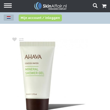
Toggle
navigation
Mijn account / inloggen