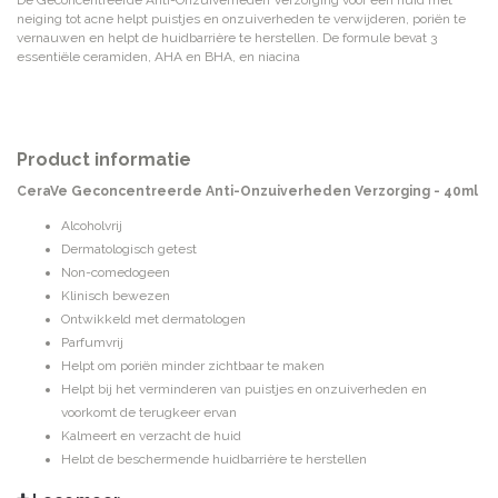
De Geconcentreerde Anti-Onzuiverheden Verzorging voor een huid met
neiging tot acne helpt puistjes en onzuiverheden te verwijderen, poriën te
vernauwen en helpt de huidbarrière te herstellen. De formule bevat 3
essentiële ceramiden, AHA en BHA, en niacina
Product informatie
CeraVe Geconcentreerde Anti-Onzuiverheden Verzorging - 40ml
Alcoholvrij
Dermatologisch getest
Non-comedogeen
Klinisch bewezen
Ontwikkeld met dermatologen
Parfumvrij
Helpt om poriën minder zichtbaar te maken
Helpt bij het verminderen van puistjes en onzuiverheden en
voorkomt de terugkeer ervan
Kalmeert en verzacht de huid
Helpt de beschermende huidbarrière te herstellen
Hydrateert en maakt de huid glad