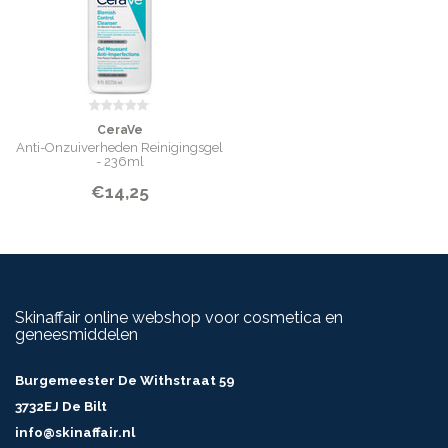
TRIETHYL CITRATE • SODIUM HYALURONATE • SODIUM LAUROYL
LACTYLATE • CHOLESTEROL • CHLORPHENESIN • DISODIUM EDTA •
HYDROXYPROPYL GUAR • CAPRYLYL GLYCOL • XANTHAN GUM •
PHYTOSPHINGOSINE • BENZOIC ACID
INHOUD
CeraVe
40 ml
Anti-Onzuiverheden Reinigingsgel
- 236ml
€14,25
Skinaffair online webshop voor cosmetica en
geneesmiddelen
Burgemeester De Withstraat 59
3732EJ De Bilt
info@skinaffair.nl