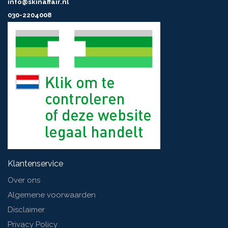
info@skinaffair.nl
worden.
030-2204008
Medisch hulpmiddel CE. Lees voor gebruik de gebruiksaanwijzing
Klantenservice
Over ons
Algemene voorwaarden
Disclaimer
Privacy Policy