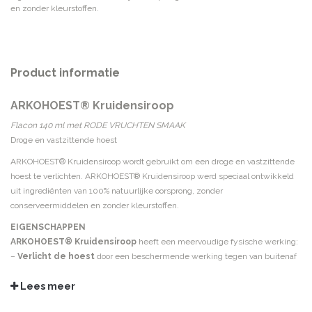
en zonder kleurstoffen.
Product informatie
ARKOHOEST® Kruidensiroop
Flacon 140 ml met RODE VRUCHTEN SMAAK
Droge en vastzittende hoest
ARKOHOEST® Kruidensiroop wordt gebruikt om een droge en vastzittende
hoest te verlichten. ARKOHOEST® Kruidensiroop werd speciaal ontwikkeld
uit ingrediënten van 100% natuurlijke oorsprong, zonder
conserveermiddelen en zonder kleurstoffen.
EIGENSCHAPPEN
ARKOHOEST® Kruidensiroop
heeft een meervoudige fysische werking:
–
Verlicht de hoest
door een beschermende werking tegen van buitenaf
komende irriterende stoffen.
Lees meer
–
Vergemakkelijkt het ophoesten
dankzij de hydratatie van het
slijmvlies van de bovenste luchtwegen.