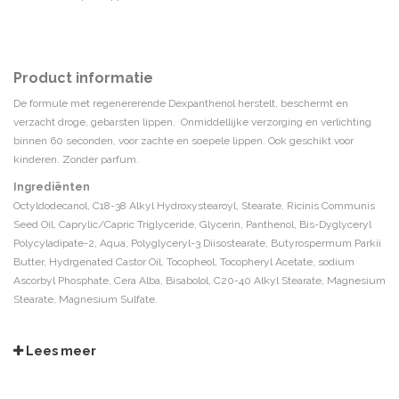
Product informatie
De formule met regenererende Dexpanthenol herstelt, beschermt en
verzacht droge, gebarsten lippen. Onmiddellijke verzorging en verlichting
binnen 60 seconden, voor zachte en soepele lippen. Ook geschikt voor
kinderen. Zonder parfum.
Ingrediënten
Octyldodecanol, C18-38 Alkyl Hydroxystearoyl, Stearate, Ricinis Communis
Seed Oil, Caprylic/Capric Triglyceride, Glycerin, Panthenol, Bis-Dyglyceryl
Polycyladipate-2, Aqua, Polyglyceryl-3 Diisostearate, Butyrospermum Parkii
Butter, Hydrgenated Castor Oil, Tocopheol, Tocopheryl Acetate, sodium
Ascorbyl Phosphate, Cera Alba, Bisabolol, C20-40 Alkyl Stearate, Magnesium
Stearate, Magnesium Sulfate.
Lees meer
Inhoud:
10 ml