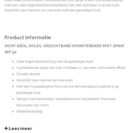
Idéal Soleil Onzichtbare Hydraterende Mist Spray is een zonnebrandspray
met een zeer hoge beschermingsfactor die niet zichtbaar is op de huid.
Geschikt voor mannen en vrouwen met een gevoelige huid.
Product informatie
VICHY IDÉAL SOLEIL ONZICHTBARE HYDRATERENDE MIST SPRAY
SPF 50
Zeer hoge bescherming voor de gevoelige huid
Hydraterende spray die niet zichtbaar is, voor een verfrissend effect
Zonder alcohol
Geschikt voor mannen en vrouwen
Met een hypoallergene formule die dermatologisch getest is op
gevoelige huid
Verrijkt met kalmerend, versterkend en herstellend Thermaal
bronwater van Vichy
Waterbestendig
GEBRUIKSADVIES
Goed schudden voor gebruik, totdat het kogeltje te horen is. De spray vlak
Lees meer