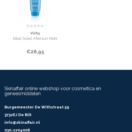
Vichy
Idéal Soleil Aftersun Melk
€28,95
Skinaffair online webshop voor cosmetica en
geneesmiddelen
Burgemeester De Withstraat 59
3732EJ De Bilt
info@skinaffair.nl
030-2204008