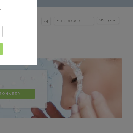
f
Weergave
BONNEER