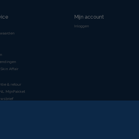
vice
Mijn account
Inloggen
rwaarden
en
zendingen
Skin Affair
ntie & retour
tNL MijnPakket
uwsbrief