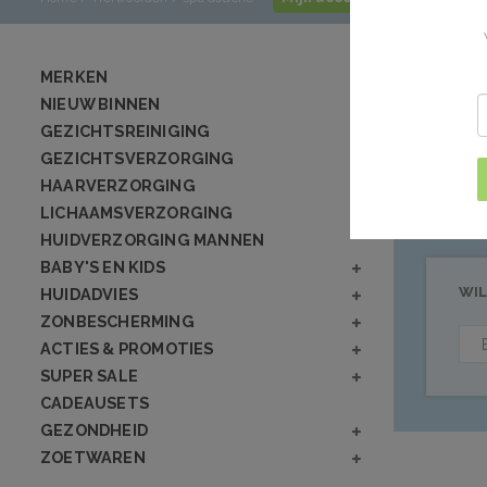
Product
MERKEN
NIEUW BINNEN
GEZICHTSREINIGING
Geen producten
GEZICHTSVERZORGING
HAARVERZORGING
LICHAAMSVERZORGING
HUIDVERZORGING MANNEN
BABY'S EN KIDS
WIL
HUIDADVIES
ZONBESCHERMING
ACTIES & PROMOTIES
SUPER SALE
CADEAUSETS
GEZONDHEID
ZOETWAREN