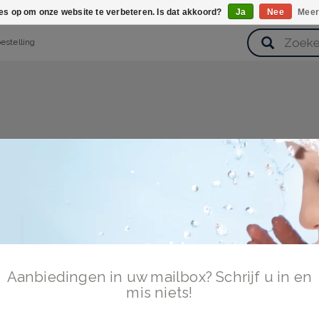
ies op om onze website te verbeteren. Is dat akkoord?
Ja
Nee
Meer
bestelling
verzorging
Haarverzorging
Lichaamsverzorging
Huidverz
Cadeausets
Gezondheid
Zoetwaren
Aanbiedingen in uw mailbox? Schrijf u in en
mis niets!