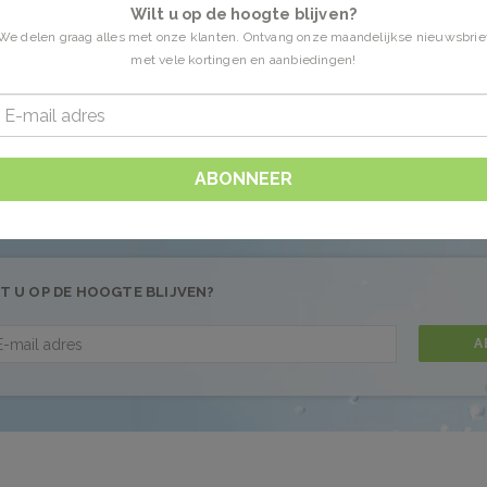
Wilt u op de hoogte blijven?
We delen graag alles met onze klanten. Ontvang onze maandelijkse nieuwsbrie
met vele kortingen en aanbiedingen!
en getagd met spa douche
0 Producten
 gevonden!...
ABONNEER
T U OP DE HOOGTE BLIJVEN?
A