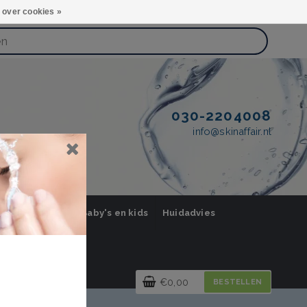
 over cookies »
030-2204008
info@skinaffair.nl
orging Mannen
Baby's en kids
Huidadvies
€0,00
BESTELLEN