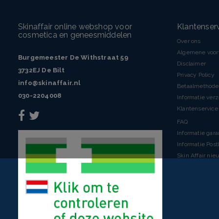
Skinaffair online webshop voor
Klantenser
cosmetica en geneesmiddelen
Over ons
Algemene voo
Burgemeester De Withstraat 59
Disclaimer
3732EJ De Bilt
Privacy Policy
info@skinaffair.nl
Betaalmethod
030-2204008
Informatie ver
Klantenservice 
FAQ
Informatie gara
Informatie Pos
Skin Affair nie