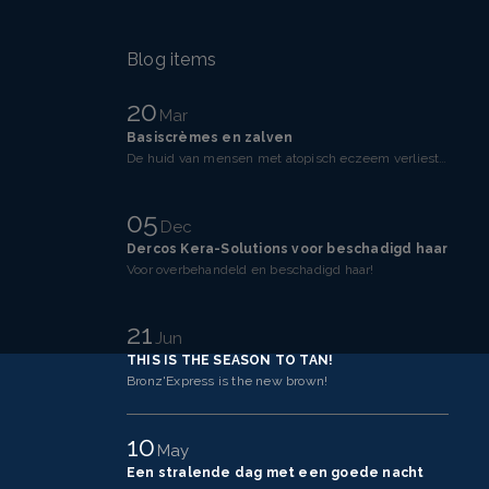
Blog items
20
Mar
Basiscrèmes en zalven
De huid van mensen met atopisch eczeem verliest makkelijker vocht dan een gezonde huid. Dit komt doo
05
Dec
Dercos Kera-Solutions voor beschadigd haar
Voor overbehandeld en beschadigd haar!
21
Jun
THIS IS THE SEASON TO TAN!
Bronz'Express is the new brown!
10
May
Een stralende dag met een goede nacht