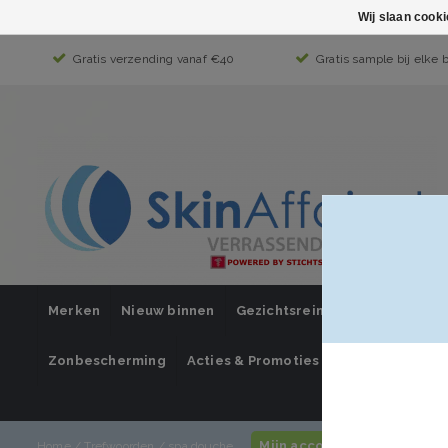
Wij slaan cook
Gratis verzending vanaf €40
Gratis sample bij elke 
Merken
Nieuw binnen
Gezichtsreiniging
Gezichts
Zonbescherming
Acties & Promoties
SUPER SALE
Mijn account / inloggen
Home
/
Trefwoorden
/
spa douche