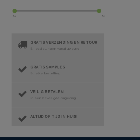
€
0
€
5
GRATIS VERZENDING EN RETOUR
Bij bestellingen vanaf 40 euro
GRATIS SAMPLES
Bij elke bestelling
VEILIG BETALEN
In een beveiligde omgeving
ALTIJD OP TIJD IN HUIS!