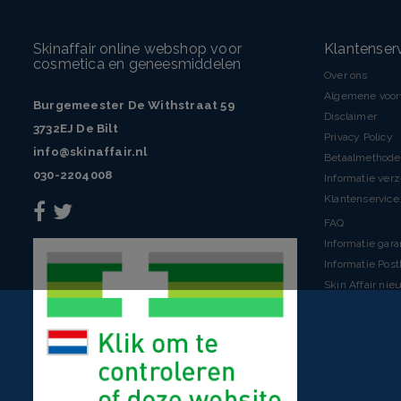
Skinaffair online webshop voor
Klantenser
cosmetica en geneesmiddelen
Over ons
Algemene voo
Burgemeester De Withstraat 59
Disclaimer
3732EJ De Bilt
Privacy Policy
info@skinaffair.nl
Betaalmethod
030-2204008
Informatie ver
Klantenservice 
FAQ
Informatie gara
Informatie Pos
Skin Affair nie