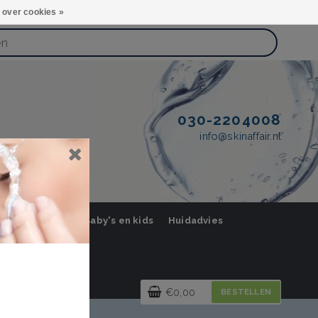
 over cookies »
030-2204008
info@skinaffair.nl
orging Mannen
Baby's en kids
Huidadvies
€0,00
BESTELLEN