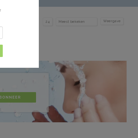
f
Weergave
BONNEER