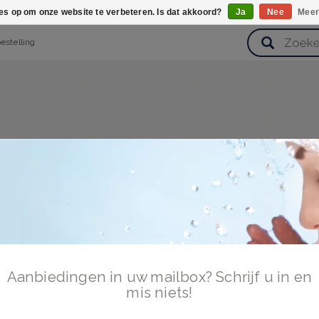
ies op om onze website te verbeteren. Is dat akkoord?
Ja
Nee
Meer
bestelling
verzorging
Haarverzorging
Lichaamsverzorging
Huidverz
Cadeausets
Gezondheid
Zoetwaren
Aanbiedingen in uw mailbox? Schrijf u in en
mis niets!