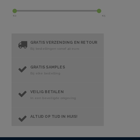
€
0
€
5
GRATIS VERZENDING EN RETOUR
Bij bestellingen vanaf 40 euro
GRATIS SAMPLES
Bij elke bestelling
VEILIG BETALEN
In een beveiligde omgeving
ALTIJD OP TIJD IN HUIS!