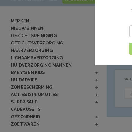
Producte
MERKEN
NIEUW BINNEN
GEZICHTSREINIGING
Geen producten
GEZICHTSVERZORGING
HAARVERZORGING
LICHAAMSVERZORGING
HUIDVERZORGING MANNEN
BABY'S EN KIDS
WIL
HUIDADVIES
ZONBESCHERMING
ACTIES & PROMOTIES
SUPER SALE
CADEAUSETS
GEZONDHEID
ZOETWAREN