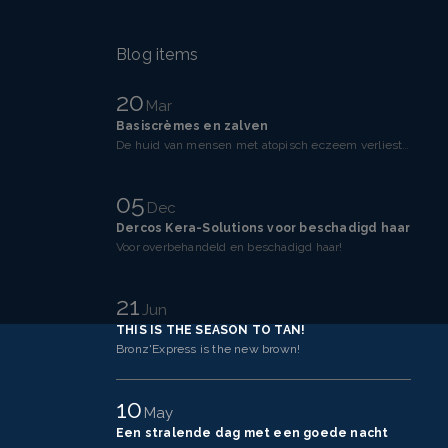
Blog items
20
Mar
Basiscrèmes en zalven
De huid van mensen met atopisch eczeem verliest makkelijker vocht dan een gezonde huid. Dit komt doo
05
Dec
Dercos Kera-Solutions voor beschadigd haar
Voor overbehandeld en beschadigd haar!
21
Jun
THIS IS THE SEASON TO TAN!
Bronz'Express is the new brown!
10
May
Een stralende dag met een goede nacht