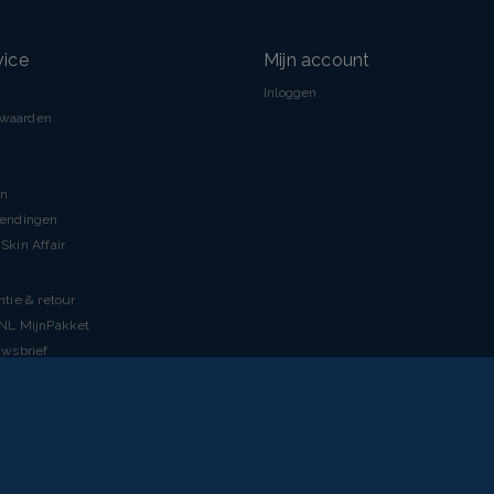
vice
Mijn account
Inloggen
rwaarden
en
zendingen
Skin Affair
ntie & retour
tNL MijnPakket
uwsbrief