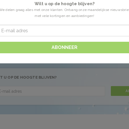
Wilt u op de hoogte blijven?
We delen graag alles met onze klanten. Ontvang onze maandelijkse nieuwsbrie
met vele kortingen en aanbiedingen!
n getagd met salie
0 Producten
 gevonden!...
ABONNEER
T U OP DE HOOGTE BLIJVEN?
A