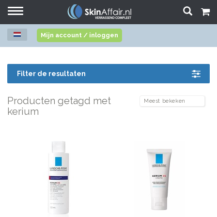
Toggle
navigation
Mijn account / inloggen
Filter de resultaten
Producten getagd met
kerium