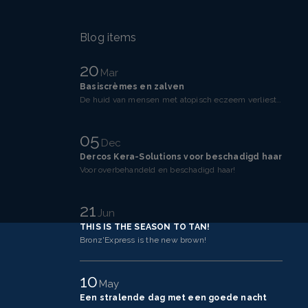
Blog items
20
Mar
Basiscrèmes en zalven
De huid van mensen met atopisch eczeem verliest makkelijker vocht dan een gezonde huid. Dit komt doo
05
Dec
Dercos Kera-Solutions voor beschadigd haar
Voor overbehandeld en beschadigd haar!
21
Jun
THIS IS THE SEASON TO TAN!
Bronz'Express is the new brown!
10
May
Een stralende dag met een goede nacht