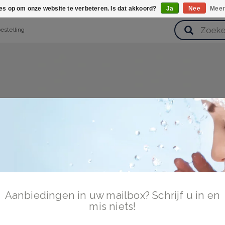
ies op om onze website te verbeteren. Is dat akkoord?
Ja
Nee
Meer
bestelling
verzorging
Haarverzorging
Lichaamsverzorging
Huidverz
Cadeausets
Gezondheid
Zoetwaren
Aanbiedingen in uw mailbox? Schrijf u in en
mis niets!
n