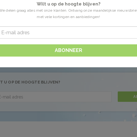
Wilt u op de hoogte blijven?
We delen graag alles met onze klanten. Ontvang onze maandelijkse nieuwsbrie
met vele kortingen en aanbiedingen!
n getagd met clineral by ahava
0 Producten
 gevonden!...
ABONNEER
T U OP DE HOOGTE BLIJVEN?
A