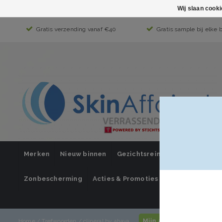
Wij slaan cook
Gratis verzending vanaf €40
Gratis sample bij elke 
Merken
Nieuw binnen
Gezichtsreiniging
Gezichts
Zonbescherming
Acties & Promoties
SUPER SALE
Mijn account / inlogge
Home
/
Trefwoorden
/
clineral by ahava