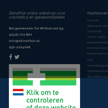
Skinaffair online webshop voor
Klantenser
cosmetica en geneesmiddelen
Over ons
Algemene voo
Burgemeester De Withstraat 59
Disclaimer
3732EJ De Bilt
Privacy Policy
info@skinaffair.nl
Betaalmethod
030-2204008
Informatie ver
Klantenservice 
FAQ
Informatie gara
Informatie Pos
Skin Affair nie