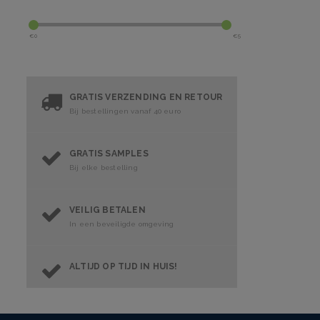
€
0
€
5
GRATIS VERZENDING EN RETOUR
Bij bestellingen vanaf 40 euro
GRATIS SAMPLES
Bij elke bestelling
VEILIG BETALEN
In een beveiligde omgeving
ALTIJD OP TIJD IN HUIS!