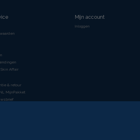
vice
Mijn account
Inloggen
rwaarden
en
zendingen
Skin Affair
ntie & retour
tNL MijnPakket
uwsbrief