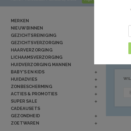
Producte
MERKEN
NIEUW BINNEN
GEZICHTSREINIGING
Geen producten
GEZICHTSVERZORGING
HAARVERZORGING
LICHAAMSVERZORGING
HUIDVERZORGING MANNEN
BABY'S EN KIDS
WIL
HUIDADVIES
ZONBESCHERMING
ACTIES & PROMOTIES
SUPER SALE
CADEAUSETS
GEZONDHEID
ZOETWAREN