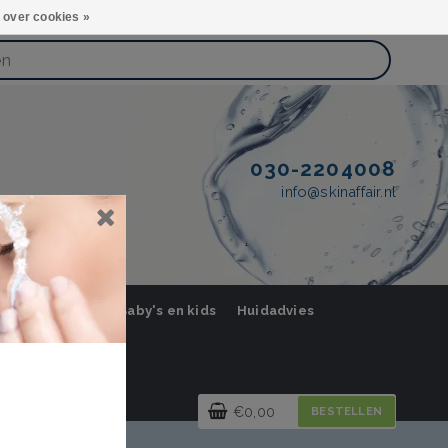
 over cookies »
030-2204008
info@skinaffair.nl
orging Mannen
Baby's en kids
Huidadvies
€0,00
BESTELLEN