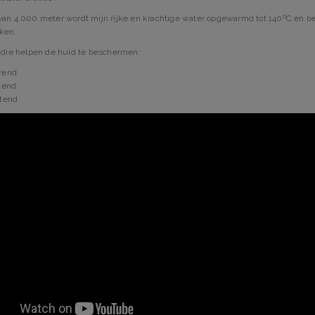
van 4.000 meter wordt mijn rijke en krachtige water opgewarmd tot 140ºC en be
ken.
s die helpen de huid te beschermen:
rend
kend
tend