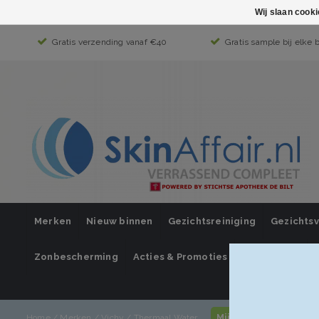
Wij slaan cook
Gratis verzending vanaf €40
Gratis sample bij elke 
Merken
Nieuw binnen
Gezichtsreiniging
Gezichts
Zonbescherming
Acties & Promoties
SUPER SALE
Mijn account / inlog
Home
/
Merken
/
Vichy
/
Thermaal Water