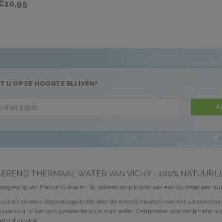
€10,95
T U OP DE HOOGTE BLIJVEN?
A
SEREND THERMAAL WATER VAN VICHY - 100% NATUURL
 omgeving van Franse Vulkanen "Ik ontleen mijn kracht aan een duizend jaar dur
n uit duizenden regendruppels die door de microscheurtjes van het vulkanische
n jaar oud vulkanisch gesteente op in mijn water. Centimeter voor centimeter wo
lstof dioxide.