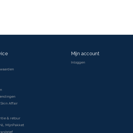
vice
Mijn account
Inloggen
rwaarden
en
zendingen
Skin Affair
ntie & retour
tNL MijnPakket
uwsbrief