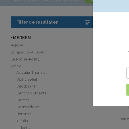
Vichy Th
Filter de resultaten
Vichy Thermaal
is morgen in hu
MERKEN
AHAVA
Clineral by AHAVA
La Roche-Posay
Vichy
Aqualia Thermal
Vichy Soleil
Deodorant
Dercos Nutrients
Dercos
Dermablend
Homme
Therm
Idéalia
Liftactiv