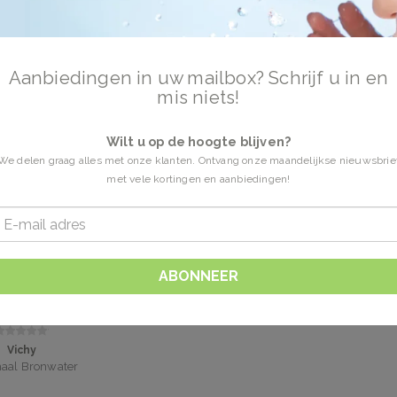
ermaal Water
1 Producten
Aanbiedingen in uw mailbox? Schrijf u in en
mis niets!
 Water online bestellen. Thermaal Water voor de gevoelige huid. Vandaag beste
is.
Wilt u op de hoogte blijven?
We delen graag alles met onze klanten. Ontvang onze maandelijkse nieuwsbrie
met vele kortingen en aanbiedingen!
ABONNEER
Vichy
aal Bronwater