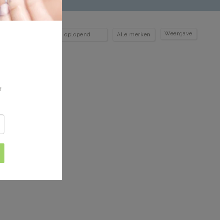
Weergave
ld
f