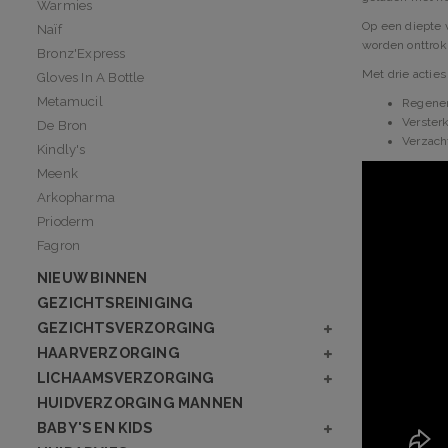
Warmies
Op een diepte 
Naïf
worden onttrok
Bronz'Express
Met drie actie
Gloves In A Bottle
Metamucil
Regene
Verster
De Bron
Verzach
Kindly's
Meenk
Arkopharma
Prioderm
Fagron
NIEUW BINNEN
GEZICHTSREINIGING
GEZICHTSVERZORGING
HAARVERZORGING
LICHAAMSVERZORGING
HUIDVERZORGING MANNEN
BABY'S EN KIDS