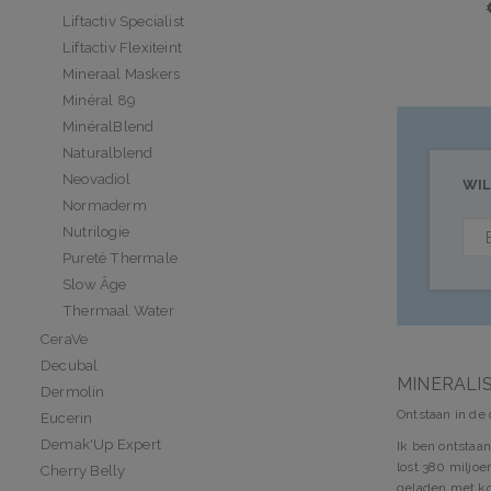
Liftactiv Specialist
Liftactiv Flexiteint
Mineraal Maskers
Minéral 89
MinéralBlend
Naturalblend
Neovadiol
WIL
Normaderm
Nutrilogie
Pureté Thermale
Slow Âge
Thermaal Water
CeraVe
Decubal
MINERALI
Dermolin
Ontstaan in de
Eucerin
Demak'Up Expert
Ik ben ontstaa
lost 380 miljoe
Cherry Belly
geladen met koo