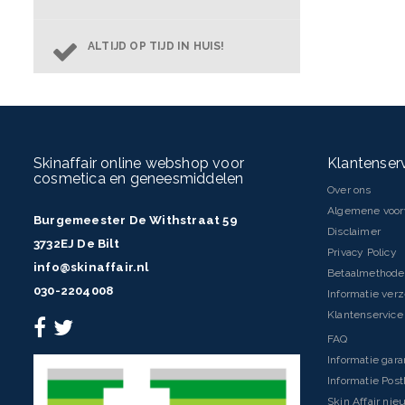
ALTIJD OP TIJD IN HUIS!
Skinaffair online webshop voor
Klantenser
cosmetica en geneesmiddelen
Over ons
Algemene voo
Burgemeester De Withstraat 59
Disclaimer
3732EJ De Bilt
Privacy Policy
info@skinaffair.nl
Betaalmethod
030-2204008
Informatie ver
Klantenservice 
FAQ
Informatie gara
Informatie Pos
Skin Affair nie