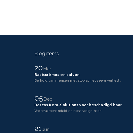
Blog items
20
Mar
Basiscrèmes en zalven
De huid van mensen met atopisch eczeem verliest makkelijker vocht dan een gezonde huid. Dit komt doo
05
Dec
Dercos Kera-Solutions voor beschadigd haar
Voor overbehandeld en beschadigd haar!
21
Jun