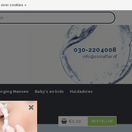
 over cookies »
030-2204008
info@skinaffair.nl
orging Mannen
Baby's en kids
Huidadvies
€0,00
BESTELLEN