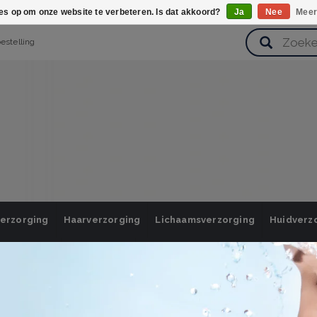
ies op om onze website te verbeteren. Is dat akkoord?
Ja
Nee
Meer
bestelling
verzorging
Haarverzorging
Lichaamsverzorging
Huidverz
Cadeausets
Gezondheid
Zoetwaren
gen