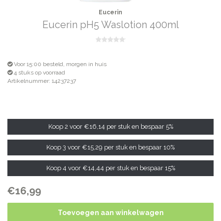
Eucerin
Eucerin pH5 Waslotion 400ml
Voor 15:00 besteld, morgen in huis
4 stuks op voorraad
Artikelnummer: 14237237
Koop 2 voor
€16,14
per stuk en bespaar
5%
Koop 3 voor
€15,29
per stuk en bespaar
10%
Koop 4 voor
€14,44
per stuk en bespaar
15%
€16,99
Toevoegen aan winkelwagen