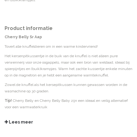
en (buik)krampjes.
Product informatie
Cherry Belly Sr Aap
Tovert alle knuffeldieren om in een warme kindervriend!
Het kersenpitkussentje in de buik van de knuffel is niet alleen pure
verwennerij voor onze oogappels, maar ook een bron van weldaad, ideaal bij
spierpijntjes en (buik)krampjes. Warm het zachte kussentje enkele minuten
op in de magnetron en je hebt een aangename warmteknuffel.
Zowel de knuffel als het kersepitkussen kunnen gewassen worden in de
wasmachine op 30 graden.
Tip!
Cherry Belly en Cherry Belly Baby zijn een ideaal en veilig alternatief
voor een warmwaterkruik
Lees meer